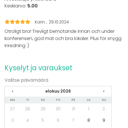
Muistiinpanovälineet
Keskiarvo:
5.00
Tapahtumatyypit
Juhlat
Karin
29.10.2024
Häät
Otroligt bra! Trevligt bemötande innan och under
Illallinen / lounas
konferensen, god mat och bra lokaler. Plus för snygg
Kokous
inredning :)
Seminaari / konferenssi
Pikkujoulut
Business / Corporate Event
Company Party
Kyselyt ja varaukset
Team building / Recreation
Valitse päivämäärä
Tilatyypit
‹
elokuu 2026
›
Hotelli
Conference space
MA
TI
KE
TO
PE
LA
SU
Konferenssikeskus
27
28
29
30
31
1
2
3
4
5
6
7
8
9
Lisätietoa palveluista ja puitteista