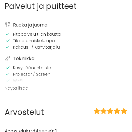
Palvelut ja puitteet
Ruoka ja juoma
Pitopalvelu tilan kautta
Tilalla anniskelulupa
Kokous- / Kahvitarjoilu
Tekniikka
Kevyt äänentoisto
Projector / Screen
Wi-Fi
Videokonferenssivälineet
Näytä lisää
Pro äänilaitteisto
Pro valaistustekniikka
Arvostelut
Kalusto
Astiasto
Fläppi- / Valkotaulu
Arvosteluja yhteensä:
1
,