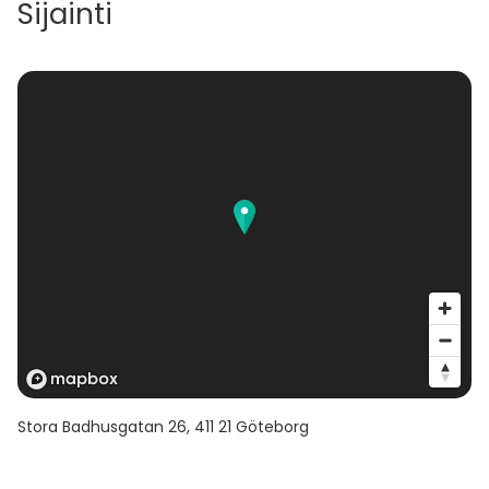
Sijainti
Stora Badhusgatan 26
,
411 21
Göteborg