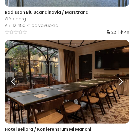
Radisson Blu Scandinavia / Marstrand
Göteborg
Alk. 12 450 kr päivävuokra
22
40
Hotel Bellora / Konferensrum Mi Manchi