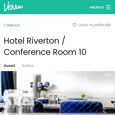
VALIKKO
Selaa tiloja
Lisää muistilistalle
Hakuun
Muistilistasi
Hotel Riverton /
Kirjaudu
Conference Room 10
Suomi
Kuvat
Kartta
Ilmoita kohteesi