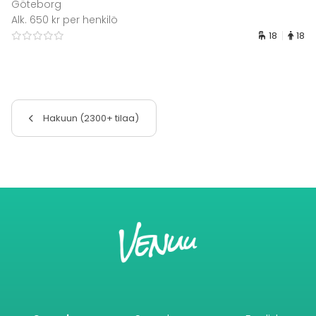
Göteborg
Alk. 650 kr per henkilö
18
18
Hakuun (2300+ tilaa)