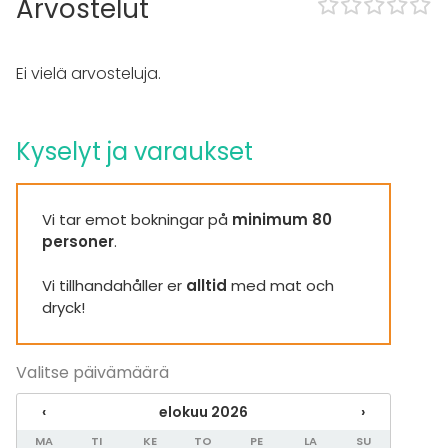
Arvostelut
Tilaan kuuluu
Late night events OK
Musiikki kovalla OK
Ei vielä arvosteluja.
Tanssilattia
Can play own music
Exclusive use of venue
Kyselyt ja varaukset
Esteetön tila
Can bring a band
Kalusto
Vi tar emot bokningar på
minimum 80
Esiintymislava
personer
.
Furniture
Astiasto
Vi tillhandahåller er
alltid
med mat och
Fläppi- / Valkotaulu
dryck!
Diskopallo :)
Muistiinpanovälineet
Valitse päivämäärä
Tapahtumatyypit
‹
elokuu 2026
›
Juhlat
Häät
MA
TI
KE
TO
PE
LA
SU