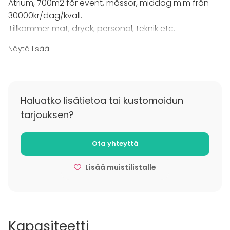
Atrium, 700m2 för event, mässor, middag m.m från
dryck, personal m.m. Egen mat och dryck får därför
inte
30000kr/dag/kväll.
tas med!
Tillkommer mat, dryck, personal, teknik etc.
Näytä lisää
Lisätietoa peruutuksesta
Vi följer Visitas avbokningsregler.
Haluatko lisätietoa tai kustomoidun
tarjouksen?
Ota yhteyttä
Lisää muistilistalle
Kapasiteetti