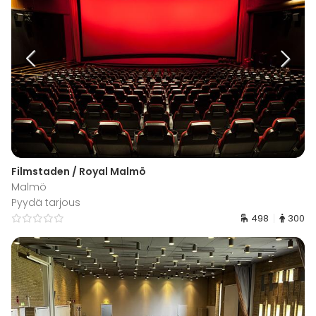
Filmstaden / Royal Malmö
Malmö
Pyydä tarjous
498
300