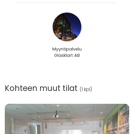
Myyntipalvelu
Glasklart AB
Kohteen muut tilat
(
1 kpl
)