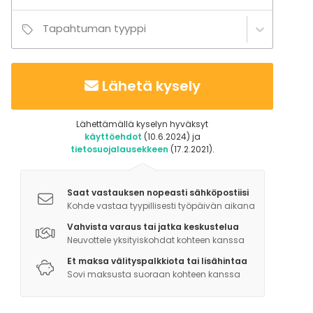
Tapahtuman tyyppi
Lähetä kysely
Lähettämällä kyselyn hyväksyt
käyttöehdot
(10.6.2024) ja
tietosuojalausekkeen
(17.2.2021).
Saat vastauksen nopeasti sähköpostiisi
Kohde vastaa tyypillisesti työpäivän aikana
Vahvista varaus tai jatka keskustelua
Neuvottele yksityiskohdat kohteen kanssa
Et maksa välityspalkkiota tai lisähintaa
Sovi maksusta suoraan kohteen kanssa