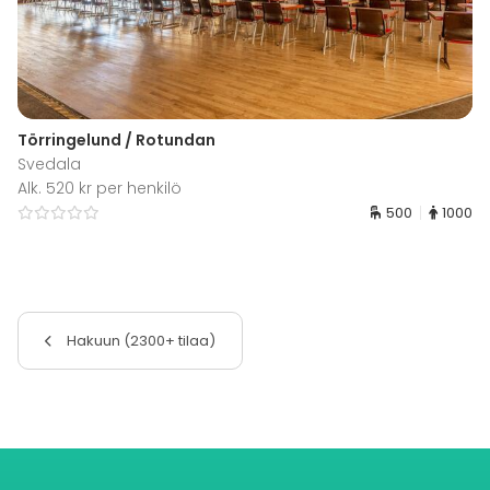
Törringelund / Rotundan
Svedala
Alk. 520 kr per henkilö
500
1000
Hakuun (2300+ tilaa)