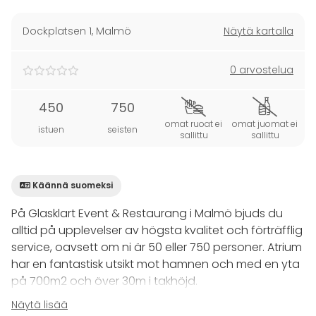
Dockplatsen 1
,
Malmö
Näytä kartalla
0 arvostelua
450
750
omat ruoat ei
omat juomat ei
istuen
seisten
sallittu
sallittu
Käännä suomeksi
På Glasklart Event & Restaurang i Malmö bjuds du
alltid på upplevelser av högsta kvalitet och förträfflig
service, oavsett om ni är 50 eller 750 personer. Atrium
har en fantastisk utsikt mot hamnen och med en yta
på 700m2 och över 30m i takhöjd.
Näytä lisää
Företagsevent, konferenser, julbord,