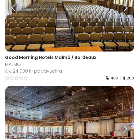
Good Morning Hotels Malmö / Bordeaux
MALMÖ
Alk. 24 000 kr päivävuokra
400
200