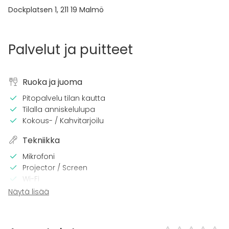
Dockplatsen 1
,
211 19
Malmö
Palvelut ja puitteet
Ruoka ja juoma
Pitopalvelu tilan kautta
Tilalla anniskelulupa
Kokous- / Kahvitarjoilu
Tekniikka
Mikrofoni
Projector / Screen
Wi-Fi
Videokonferenssivälineet
Näytä lisää
Pro äänilaitteisto
Pro valaistustekniikka