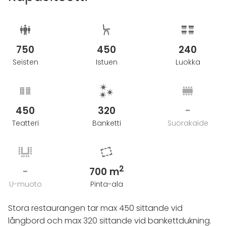
750
450
240
Seisten
Istuen
Luokka
450
320
-
Teatteri
Banketti
Suorakaide
2
-
700 m
U-muoto
Pinta-ala
Stora restaurangen tar max 450 sittande vid
långbord och max 320 sittande vid bankettdukning.