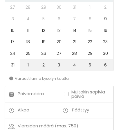
Illallinen / lounas
27
28
29
30
31
1
2
Kokous
Seminaari / konferenssi
3
4
5
6
7
8
9
Pikkujoulut
Business / Corporate Event
10
11
12
13
14
15
16
Company Party
17
18
19
20
21
22
23
Team building / Recreation
24
25
26
27
28
29
30
Tilatyypit
Juhlasali
31
1
2
3
4
5
6
Monitoimitila
Ravintola
Varaustilanne kyselyn kautta
Biletila
Lähellä rantaa
Muitakin sopivia
Päivämäärä
päiviä
Alkaa
Päättyy
Vieraiden määrä (max. 750)