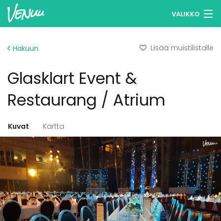
VALIKKO
Selaa tiloja
Lisää muistilistalle
Hakuun
Muistilistasi
Glasklart Event &
Kirjaudu
Restaurang / Atrium
Suomi
Kuvat
Kartta
Ilmoita kohteesi