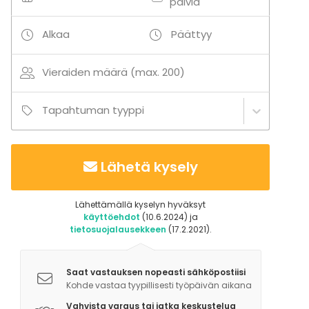
päiviä
Business / Corporate Event
Company Party
Alkaa
Päättyy
Team building / Recreation
Tilatyypit
Vieraiden määrä (max. 200)
Juhlasali
Monitoimitila
Tapahtuman tyyppi
Ravintola
Maatila
Mökki
Lähetä kysely
Biletila
Lähellä rantaa
Conference space
Lähettämällä kyselyn hyväksyt
Baari / Lounge
käyttöehdot
(10.6.2024) ja
tietosuojalausekkeen
(17.2.2021).
Aktiviteetit
Ulkoilu
Saat vastauksen nopeasti sähköpostiisi
Kohde vastaa tyypillisesti työpäivän aikana
Lisätietoa aktiviteeteista
Vahvista varaus tai jatka keskustelua