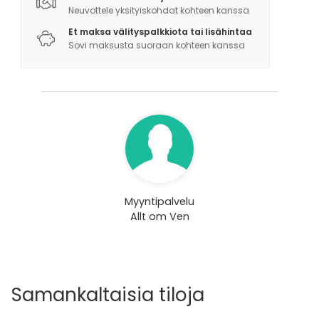
Neuvottele yksityiskohdat kohteen kanssa
Vi har många olika aktiviteter
Et maksa välityspalkkiota tai lisähintaa
https://www.alltomven.se/aktiviteter
Sovi maksusta suoraan kohteen kanssa
Myyntipalvelu
Allt om Ven
Samankaltaisia tiloja