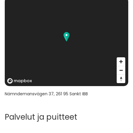
Nämndemansvägen 37
,
261 95
Sankt IBB
Palvelut ja puitteet