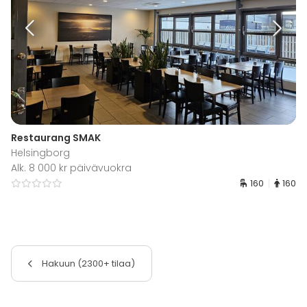
Restaurang SMAK
Helsingborg
Alk. 8 000 kr päivävuokra
160
160
Hakuun (2300+ tilaa)