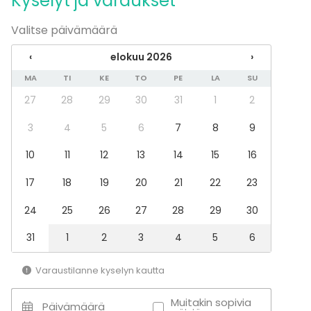
Kyselyt ja varaukset
Uima-allas
Can bring a band
Valitse päivämäärä
Parking available
‹
elokuu 2026
›
Kalusto
MA
TI
KE
TO
PE
LA
SU
Esiintymislava
27
28
29
30
31
1
2
Furniture
Games
3
4
5
6
7
8
9
Astiasto
Fläppi- / Valkotaulu
10
11
12
13
14
15
16
Pyyhkeet
17
18
19
20
21
22
23
Muistiinpanovälineet
Tapahtumatyypit
24
25
26
27
28
29
30
Juhlat
31
1
2
3
4
5
6
Häät
Illallinen / lounas
Varaustilanne kyselyn kautta
Kokous
Seminaari / konferenssi
Muitakin sopivia
Päivämäärä
Pikkujoulut