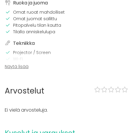
Ruoka ja juoma
Omat ruoat mahdolliset
Omat juomat sallittu
Pitopalvelu tilan kautta
Tilalla anniskelulupa
Tekniikka
Projector / Screen
Wi-Fi
Näytä lisää
Tilaan kuuluu
Late night events OK
Musiikki kovalla OK
Arvostelut
Tanssilattia
Can play own music
Exclusive use of venue
Ei vielä arvosteluja.
Outdoor area
Esteetön tila
No separate venue rent
Majoittumismahdollisuus