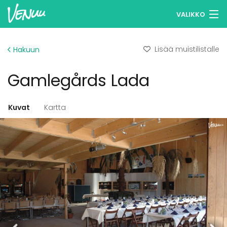
VALIKKO
Selaa tiloja
Lisää muistilistalle
Hakuun
Muistilistasi
Gamlegårds Lada
Kirjaudu
Suomi
Kuvat
Kartta
Ilmoita kohteesi