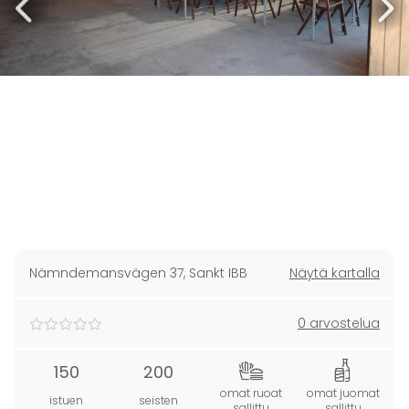
Nämndemansvägen 37
,
Sankt IBB
Näytä kartalla
0 arvostelua
150
200
omat ruoat
omat juomat
istuen
seisten
sallittu
sallittu