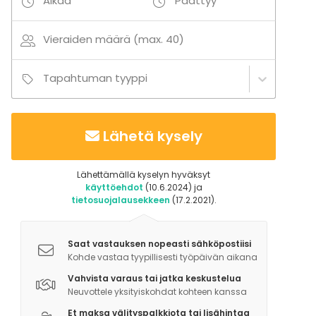
Alkaa
Päättyy
Vieraiden määrä (max. 40)
Tapahtuman tyyppi
Lähetä kysely
Lähettämällä kyselyn hyväksyt
käyttöehdot
(10.6.2024) ja
tietosuojalausekkeen
(17.2.2021).
Saat vastauksen nopeasti sähköpostiisi
Kohde vastaa tyypillisesti työpäivän aikana
Vahvista varaus tai jatka keskustelua
Neuvottele yksityiskohdat kohteen kanssa
Et maksa välityspalkkiota tai lisähintaa