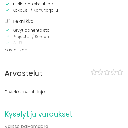
Tilalla anniskelulupa
Kokous- / Kahvitarjoilu
Tekniikka
Kevyt äänentoisto
Projector / Screen
Wi-Fi
Näytä lisää
Tilaan kuuluu
Can play own music
Exclusive use of venue
Arvostelut
Outdoor area
Majoittumismahdollisuus
Parking available
Ei vielä arvosteluja.
Kalusto
Furniture
Kyselyt ja varaukset
Astiasto
Fläppi- / Valkotaulu
Valitse päivämäärä
Muistiinpanovälineet