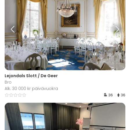
Lejondals Slott / De Geer
Bro
Alk. 30 000 kr päivävuokra
36
36