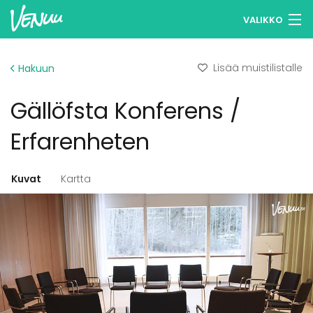
VALIKKO
Selaa tiloja
Lisää muistilistalle
Hakuun
Muistilistasi
Gällöfsta Konferens /
Kirjaudu
Erfarenheten
Suomi
Kuvat
Kartta
Ilmoita kohteesi