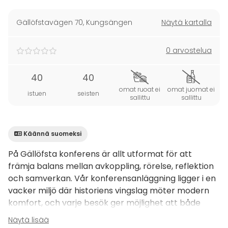
Gällöfstavägen 70
,
Kungsängen
Näytä kartalla
0 arvostelua
40
40
omat ruoat ei
omat juomat ei
istuen
seisten
sallittu
sallittu
Käännä suomeksi
På Gällöfsta konferens är allt utformat för att
främja balans mellan avkoppling, rörelse, reflektion
och samverkan. Vår konferensanläggning ligger i en
vacker miljö där historiens vingslag möter modern
komfort, och varje besök ger möjlighet att både
återhämta sig och finna ny inspiration. Bara en
Näytä lisää
halvtimmes bilresa från Stockholms city och