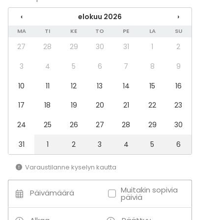
Tapahtumatyypit
‹
elokuu 2026
›
MA
TI
KE
TO
PE
LA
SU
Juhlat
Häät
27
28
29
30
31
1
2
Illallinen / lounas
Kokous
3
4
5
6
7
8
9
Seminaari / konferenssi
10
11
12
13
14
15
16
Pikkujoulut
Business / Corporate Event
17
18
19
20
21
22
23
Company Party
Team building / Recreation
24
25
26
27
28
29
30
Tilatyypit
31
1
2
3
4
5
6
Monitoimitila
Conference space
Varaustilanne kyselyn kautta
Board room
Konferenssikeskus
Muitakin sopivia
Päivämäärä
päiviä