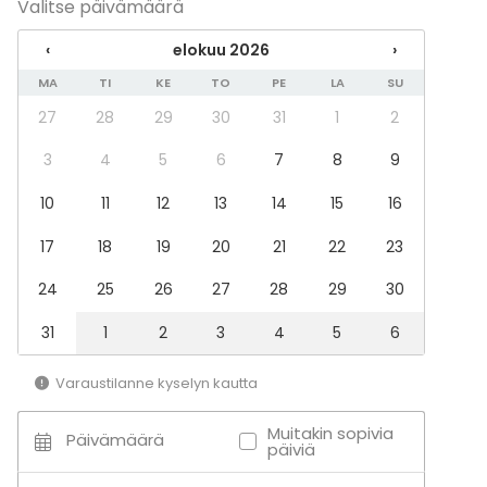
Valitse päivämäärä
Tapahtumatyypit
‹
elokuu 2026
›
Juhlat
MA
TI
KE
TO
PE
LA
SU
Häät
Illallinen / lounas
27
28
29
30
31
1
2
Kokous
Seminaari / konferenssi
3
4
5
6
7
8
9
Pikkujoulut
10
11
12
13
14
15
16
Business / Corporate Event
Company Party
17
18
19
20
21
22
23
Team building / Recreation
24
25
26
27
28
29
30
Tilatyypit
Ravintola
31
1
2
3
4
5
6
Varaustilanne kyselyn kautta
Muitakin sopivia
Päivämäärä
päiviä