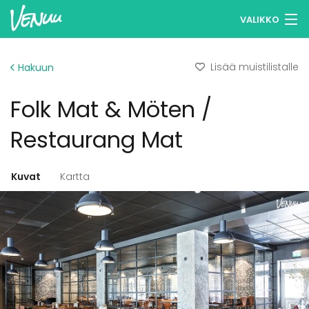
VALIKKO
Selaa tiloja
Lisää muistilistalle
Hakuun
Muistilistasi
Folk Mat & Möten /
Kirjaudu
Restaurang Mat
Suomi
Kuvat
Kartta
Ilmoita kohteesi