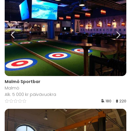
Malmö Sportbar
Malmö
Alk. 5 000 kr päivävuokra
180
220