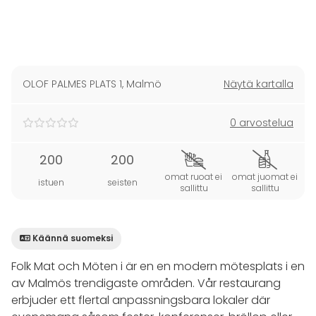
OLOF PALMES PLATS 1
,
Malmö
Näytä kartalla
0 arvostelua
200
200
omat ruoat ei
omat juomat ei
istuen
seisten
sallittu
sallittu
Käännä suomeksi
Folk Mat och Möten i är en en modern mötesplats i en
av Malmös trendigaste områden. Vår restaurang
erbjuder ett flertal anpassningsbara lokaler där