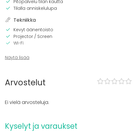
Pitopalvelu tilan kautta
Tilalla anniskelulupa
Tekniikka
Kevyt äänentoisto
Projector / Screen
Wi-Fi
Tilaan kuuluu
Näytä lisää
Late night events OK
Musiikki kovalla OK
Tanssilattia
Arvostelut
Can play own music
Exclusive use of venue
Esteetön tila
Ei vielä arvosteluja.
Can bring a band
Kalusto
Kyselyt ja varaukset
Furniture
Astiasto