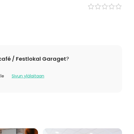
Monitoimitila
Ravintola
/ lounas
Kahvila
Kabinetti
 / konferenssi
Teollisuusrakennus
t
Ateljee
/ Corporate Event
Maatila
 Party
Biletila
ding / Recreation
Galleria / Museo
afé / Festlokal Garaget
?
Board room
Baari / Lounge
lle
Sivun ylälaitaan