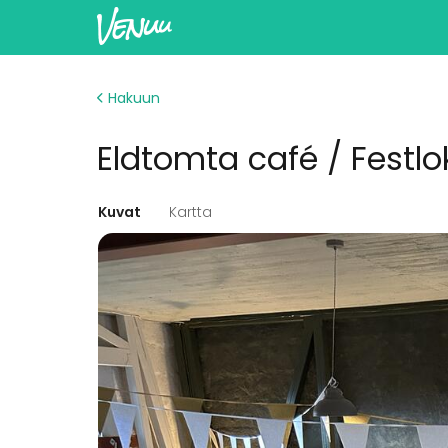
Hakuun
Eldtomta café / Festl
Kuvat
Kartta