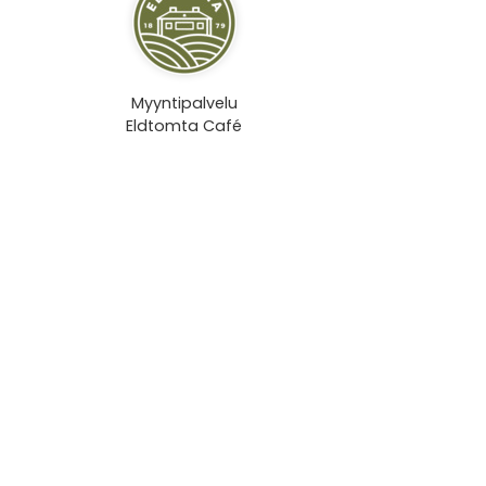
Myyntipalvelu
Eldtomta Café