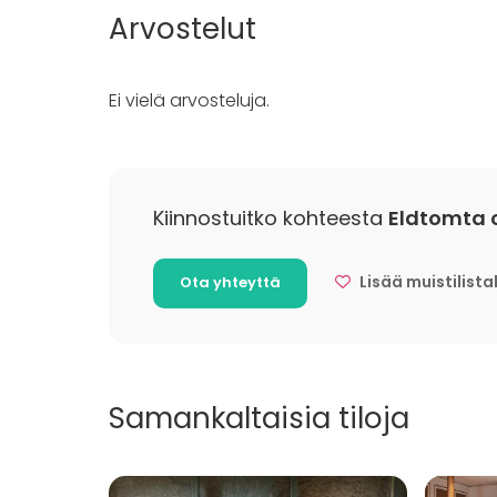
Furniture
Juhlat
Arvostelut
Astiasto
Häät
Illallinen 
Kokous
Ei vielä arvosteluja.
Seminaari
Pikkujoulu
Business 
Company
Team buil
Kiinnostuitko kohteesta
Eldtomta c
Lisää muistilista
Ota yhteyttä
Aktiviteetit
Ulkoilu
Samankaltaisia tiloja