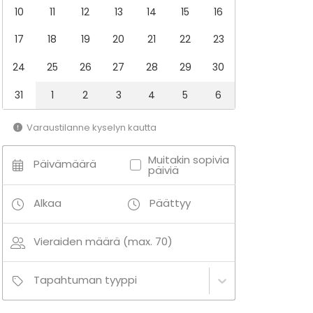
10
11
12
13
14
15
16
17
18
19
20
21
22
23
24
25
26
27
28
29
30
31
1
2
3
4
5
6
Varaustilanne kyselyn kautta
Muitakin sopivia
Päivämäärä
päiviä
Alkaa
Päättyy
Vieraiden määrä (max. 70)
Tapahtuman tyyppi