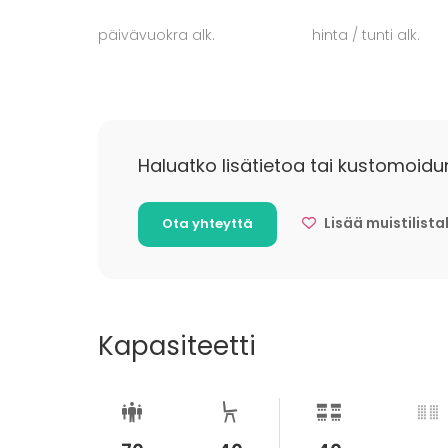
päivävuokra alk.
hinta / tunti alk.
Haluatko lisätietoa tai kustomoidu
Lisää muistilista
Ota yhteyttä
Kapasiteetti