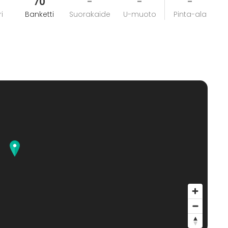
70
-
-
-
i
Banketti
Suorakaide
U-muoto
Pinta-ala