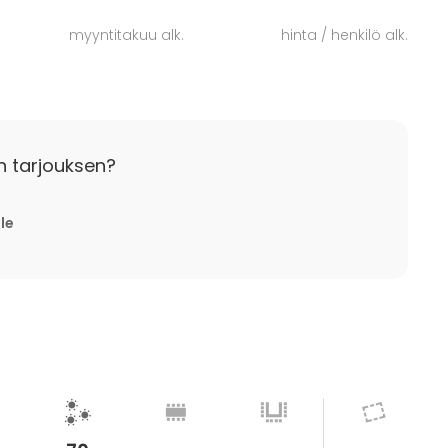
myyntitakuu alk.
hinta / henkilö alk.
n tarjouksen?
lle