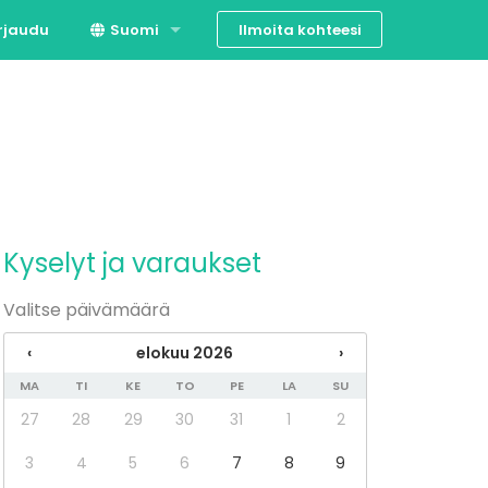
Ilmoita kohteesi
rjaudu
Suomi
Svenska
English
Kyselyt ja varaukset
Valitse päivämäärä
‹
elokuu 2026
›
MA
TI
KE
TO
PE
LA
SU
27
28
29
30
31
1
2
3
4
5
6
7
8
9