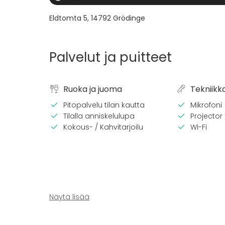
Eldtomta 5
,
14792
Grödinge
Palvelut ja puitteet
Ruoka ja juoma
Tekniikk
Pitopalvelu tilan kautta
Mikrofoni
Tilalla anniskelulupa
Projector
Kokous- / Kahvitarjoilu
Wi-Fi
Näytä lisää
Kalusto
Tapahtu