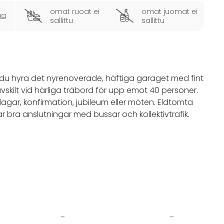
omat ruoat ei
omat juomat ei
ua
sallittu
sallittu
n du hyra det nyrenoverade, häftiga garaget med fint
 avskilt vid härliga träbord för upp emot 40 personer.
dagar, konfirmation, jubileum eller möten. Eldtomta
 bra anslutningar med bussar och kollektivtrafik.
, snack eller middag, allt hembakat och lagat av oss.
. I anslutning till eventlokalen hittar ni vår stora
 om du vill vara nära natur och växtlighet.
tt genuint och mysigt event på Eldtomta Café med
 45 minuter från Stockholm.
-
-