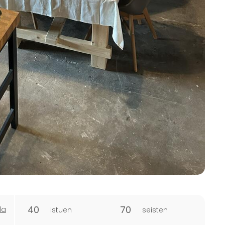
40
70
la
istuen
seisten