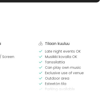
a
Tilaan kuuluu
Late night events OK
 / Screen
Musiikki kovalla OK
Tanssilattia
Can play own music
Exclusive use of venue
Outdoor area
Esteetön tila
Parking available
matyypit
Tilatyypit