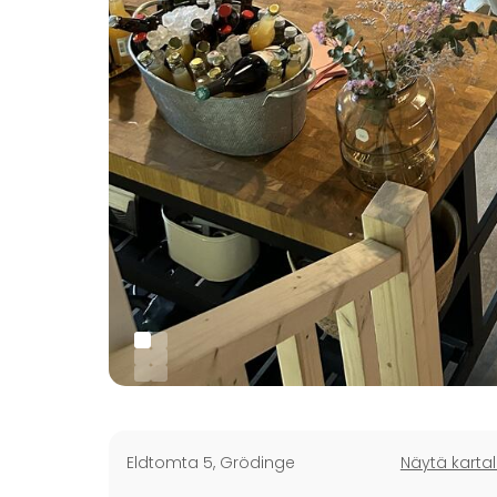
Eldtomta 5
,
Grödinge
Näytä kartal