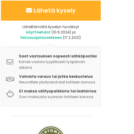
Lähetä kysely
Lähettämällä kyselyn hyväksyt
käyttöehdot
(10.6.2024) ja
tietosuojalausekkeen
(17.2.2021).
Saat vastauksen nopeasti sähköpostiisi
Kohde vastaa tyypillisesti työpäivän
aikana
Vahvista varaus tai jatka keskustelua
Neuvottele yksityiskohdat kohteen kanssa
Et maksa välityspalkkiota tai lisähintaa
Sovi maksusta suoraan kohteen kanssa