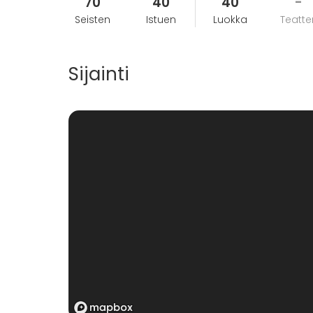
70
40
40
-
Seisten
Istuen
Luokka
Teatter
Sijainti