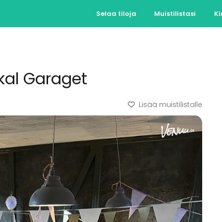
Selaa tiloja
Muistilistasi
Ki
okal Garaget
Lisää muistilistalle