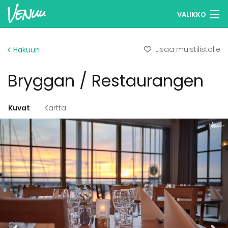
VALIKKO
Selaa tiloja
Lisää muistilistalle
Hakuun
Muistilistasi
Bryggan / Restaurangen
Kirjaudu
Suomi
Kuvat
Kartta
Ilmoita kohteesi