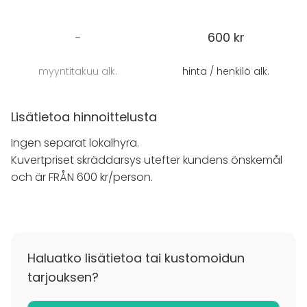
upplevelse att minnas,
vi tillhandahåller er med mat
och dryck
och skapar en meny efter era preferenser.
-
600 kr
Ingen lokalhyra, endast kuvertpris som varierar
beroende på meny. Teknisk utrustning i form av ljud
myyntitakuu alk.
hinta / henkilö alk.
och projektor finns i lokalen.
Anordna ditt evenemang på Restaurang Bryggans
Lisätietoa hinnoittelusta
Övervåning, en anpassningsbar eventlokal i
Ingen separat lokalhyra.
Höganäs med god service och bra mat efter dina
Kuvertpriset skräddarsys utefter kundens önskemål
preferenser!
och är FRÅN 600 kr/person.
Haluatko lisätietoa tai kustomoidun
tarjouksen?