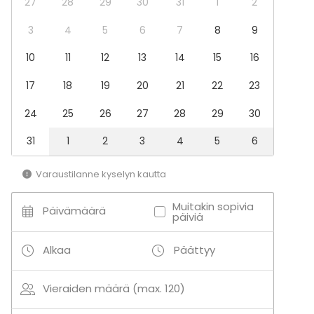
27
28
29
30
31
1
2
Juhlat
Häät
3
4
5
6
7
8
9
Illallinen / lounas
10
11
12
13
14
15
16
Kokous
Seminaari / konferenssi
17
18
19
20
21
22
23
Pikkujoulut
Business / Corporate Event
24
25
26
27
28
29
30
Company Party
Team building / Recreation
31
1
2
3
4
5
6
Tilatyypit
Varaustilanne kyselyn kautta
Ravintola
Biletila
Muitakin sopivia
Päivämäärä
Lähellä rantaa
päiviä
Alkaa
Päättyy
Vieraiden määrä (max. 120)