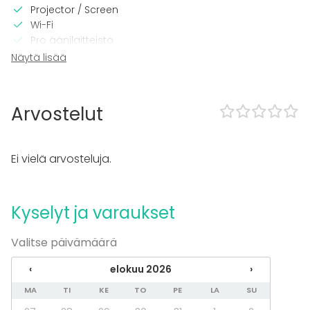
Projector / Screen
Wi-Fi
Pro äänilaitteisto
Näytä lisää
Tilaan kuuluu
Late night events OK
Tanssilattia
Arvostelut
Can play own music
Exclusive use of venue
Outdoor area
Ei vielä arvosteluja.
Esteetön tila
No separate venue rent
Kalusto
Kyselyt ja varaukset
Furniture
Valitse päivämäärä
Astiasto
Fläppi- / Valkotaulu
‹
elokuu 2026
›
Muistiinpanovälineet
MA
TI
KE
TO
PE
LA
SU
Tapahtumatyypit