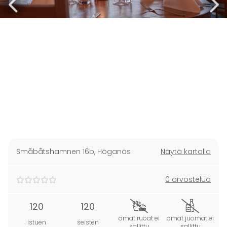
Småbåtshamnen 16b
,
Höganäs
Näytä kartalla
0 arvostelua
120
120
omat ruoat ei
omat juomat ei
istuen
seisten
sallittu
sallittu