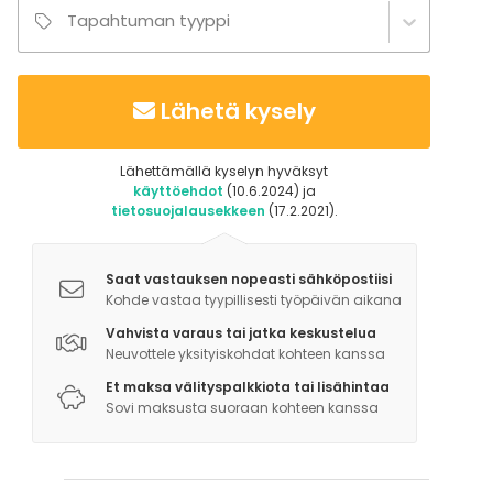
Tapahtuman tyyppi
Lähetä kysely
Lähettämällä kyselyn hyväksyt
käyttöehdot
(10.6.2024) ja
tietosuojalausekkeen
(17.2.2021).
Saat vastauksen nopeasti sähköpostiisi
Kohde vastaa tyypillisesti työpäivän aikana
Vahvista varaus tai jatka keskustelua
Neuvottele yksityiskohdat kohteen kanssa
Et maksa välityspalkkiota tai lisähintaa
Sovi maksusta suoraan kohteen kanssa