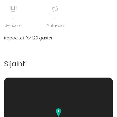
-
-
U-muoto
Pinta-ala
Kapacitet för 120 gäster.
Sijainti