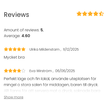
Exclusive use of venue
Outdoor area
Wheelchair accessible
Reviews
Can bring a band
Parking available
Amount of reviews:
5
,
Equipment
Average:
4.60
Furniture
Dinnerware
Kitchen for customer
Ulrika Mildenstam
11/12/2025
Mycket bra
Event types
Party
Eva Wirström
06/06/2025
Wedding
Dinner / Lunch
Perfekt läge och fin lokal, använde uteplatsen för
Meeting
mingel o stora salen för middagen, baren till dryck.
Conference / Seminar
Allt fanns för att servera mat o dryck, saknade bara
Christmas Party
en sax. Smidig kommunikation med uthyraren. Enda
Show more
Business / Corporate Event
nackdelen att vi var tvungna att vara därifrån redan
Company Party