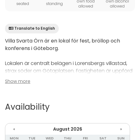
own food
own alcohol
seated
standing
allowed
allowed
Translate to English
Villa Svarta Örn är en lokal för fest, bröllop och
konferens i Göteborg.
Lokalen är centralt belägen i Lorensbergs villastad,
strax söder om Götaplatsen. Fastigheten är uppförd
1955 med Lars-Erik Nilsson som arkitekt och ägs av
Show more
Svarta Örns Ordern, ett opolitiskt samfund.
Festlokalen är godkänd för 60 gäster. Hyresgästen
Availability
kan ta med egen mat och dryck. Det finns
uppvärmningskök, bar och två olika uteplatser som
ingår i hyran. Bord, stolar, porslin, bestick och glas
‹
August 2026
›
tillräckligt för en tre-rätters meny ingår i hyran.
MON
TUE
WED
THU
FRI
SAT
SUN