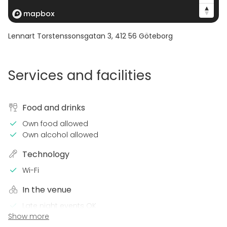
Lennart Torstenssonsgatan 3
,
412 56
Göteborg
Services and facilities
Food and drinks
Own food allowed
Own alcohol allowed
Technology
Wi-Fi
In the venue
Late night events OK
Show more
Can play own music