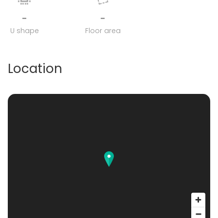
-
-
U shape
Floor area
Location