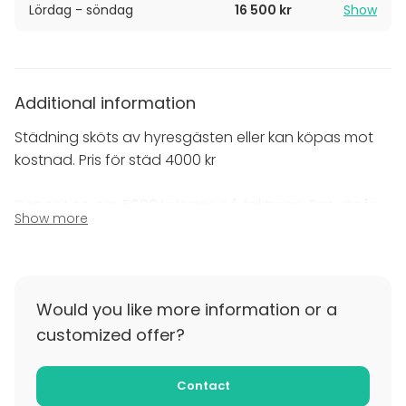
Lördag - söndag
16 500 kr
Show
Additional information
Städning sköts av hyresgästen eller kan köpas mot
kostnad. Pris för städ 4000 kr
Deposition om 5000 kr läggs på fakturan. Det utgår
Show more
ingen moms på depositionen.
Additional information about cancellation
policy
Would you like more information or a
Vi har en åldersgräns på 30 år för att hyra.
customized offer?
Contact