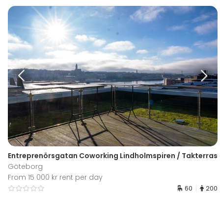
Entreprenörsgatan Coworking Lindholmspiren / Takterras
Göteborg
From 15 000 kr rent per day
60
200