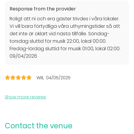
22.00, festen hade annars kunnat vara längre.
Team building / Recreation
Response from the provider
Venue type
Roligt att ni och era gäster trivdes i våra lokaler.
Banquet hall
Vi vill bara förtydliga våra uthyrningstider så att
Villa / Mansion
det inte är oklart vid nästa tillfälle. Söndag-
Party room
torsdag sluttid för musik 22:00, lokal 00:00.
Fredag-lördag sluttid för musik 01:00, lokal 02:00.
Additional information about services and facilities
09/04/2026
Bord, stolar, porslin, bestick och glas tillräckligt för en
tre-rätters meny ingår i hyran.
Will
04/05/2025
Musik avslutats kl. 01.00 natt till lördag och söndag
och söndag- och vardagskvällar kl. 22.00.
Show more reviews
Contact the venue