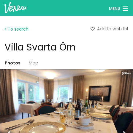
MENU
Browse venues
Add to wish list
To search
Wish lists
Villa Svarta Örn
Log in
English
Photos
Map
Add your venue