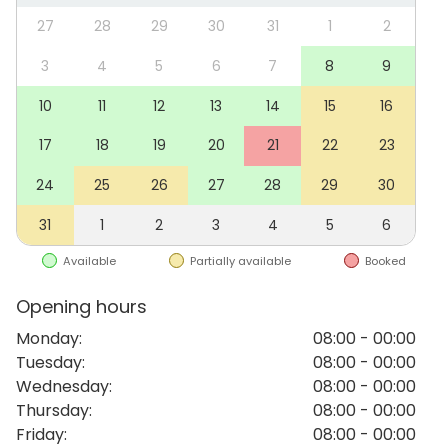
Festen får hålla på till kl. 02.00 på morgonen natten till
27
28
29
30
31
1
2
lördag och söndag. Söndags- och vardagskvällar
kan hålla på till kl. 22.00. Musik avslutats kl. 01.00 natt till
3
4
5
6
7
8
9
lördag och söndag och söndag- och vardagskvällar
10
11
12
13
14
15
16
kl. 22.00. Med hänsyn till grannar. När musik spelas
skall fönster och dörrar vara stängda.
17
18
19
20
21
22
23
24
25
26
27
28
29
30
Vi har en åldersgräns på 30 år för att hyra. Undantag
görs för bröllop och liknande evenemang.
31
1
2
3
4
5
6
Städning sköts av hyresgästen eller kan köpas mot
Available
Partially available
Booked
kostnad.
Opening hours
Monday
:
08:00 - 00:00
Tuesday
:
08:00 - 00:00
Wednesday
:
08:00 - 00:00
Thursday
:
08:00 - 00:00
Friday
:
08:00 - 00:00