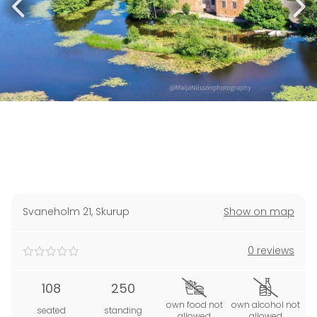
Svaneholm 21
,
Skurup
Show on map
0 reviews
108
250
own food not
own alcohol not
seated
standing
allowed
allowed