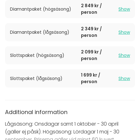
2 849 kr /
erbjuder färdiga bröllopspaket där allt från fördrink
Diamantpaket (högsäsong)
Show
person
och middag till kaffe och avec ingår – helt utan
oväntade utgifter. Låt historiens vingslag och vår
expertis lyfta er dag till något alldeles extra.
2 349 kr /
Diamantpaket (lågsäsong)
Show
person
2 099 kr /
Slottspaket (högsäsong)
Show
person
1 699 kr /
Slottspaket (lågsäsong)
Show
person
Additional information
Lågsäsong: Onsdagar samt 1 oktober - 30 april
(gäller ej påsk). Högsäsong: Lördagar 1 maj - 30
september. Priserna gäller vid minst 60 kuvert.