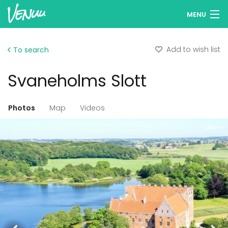
MENU
Browse venues
Add to wish list
To search
Wish lists
Svaneholms Slott
Log in
English
Photos
Map
Videos
Add your venue