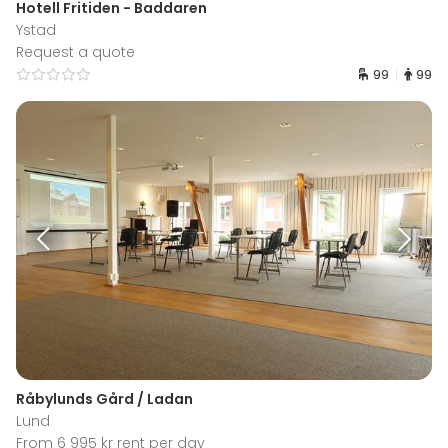
Hotell Fritiden - Baddaren
Ystad
Request a quote
99
99
Råbylunds Gård / Ladan
Lund
From 6 995 kr rent per day