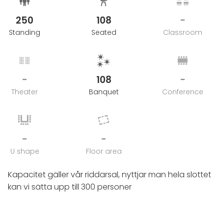
utfärdas efter bröllopet och har kredittid på 10 dagar.
Tillkommande debitering av extra städning av
250
108
-
skadegörelse eller nedskräpning
Standing
Seated
Classroom
(exempelvis konfetti) görs på totalfakturan.
-
108
-
Theater
Banquet
Conference
-
-
U shape
Floor area
Kapacitet gäller vår riddarsal, nyttjar man hela slottet
kan vi sätta upp till 300 personer