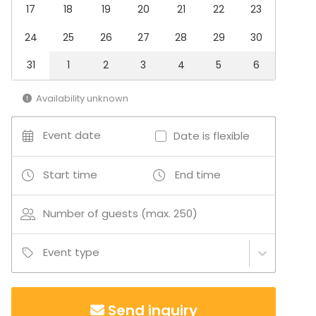
Team building / Recreation
17
18
19
20
21
22
23
Venue type
24
25
26
27
28
29
30
Restaurant
31
1
2
3
4
5
6
Castle / Palace
Gallery / Museum
Beach venue
Availability unknown
Garden / Patio
Conference center
Event date
Date is flexible
Start time
End time
Number of guests (max. 250)
Event type
Send inquiry