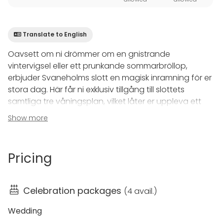
Translate to English
Oavsett om ni drömmer om en gnistrande
vintervigsel eller ett prunkande sommarbröllop,
erbjuder Svaneholms slott en magisk inramning för er
stora dag. Här får ni exklusiv tillgång till slottets
samtliga tre våningsplan, vilket låter er uppleva ett
bröllop precis som det är tänkt att vara. Börja
Show more
firandet med en stämningsfull skål på borggården,
njut av en flerrätters middag vid dukade bord i den
anrika Riddarsalen och avsluta natten med dans
Pricing
under källarvalven.
Vårt erfarna team tar hand om er från start till mål.
Celebration packages
(
4 avail.
)
Med kockar som har bakgrund på stjärnkrogar och
femstjärniga hotell världen över, kan ni vara säkra på
Wedding
att maten och servicen håller absolut toppklass. Vi