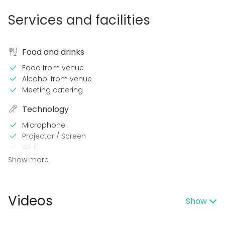
Services and facilities
Food and drinks
Food from venue
Alcohol from venue
Meeting catering
Technology
Microphone
Projector / Screen
Wi-Fi
Show more
In the venue
Late night events OK
Loud music OK
Videos
Show
Dance floor
Can play own music