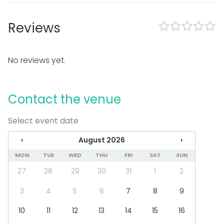
Exclusive use of venue
Outdoor area
No separate venue rent
Reviews
Can bring a band
Parking available
No reviews yet.
Equipment
Furniture
Whiteboard / Flip chart
Contact the venue
Note-taking material
Select event date
Event types
Party
‹
August 2026
›
Wedding
MON
TUE
WED
THU
FRI
SAT
SUN
Dinner / Lunch
Meeting
27
28
29
30
31
1
2
Conference / Seminar
3
4
5
6
7
8
9
Christmas Party
Business / Corporate Event
10
11
12
13
14
15
16
Company Party