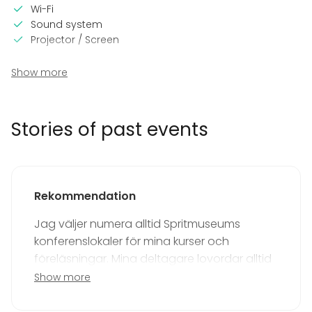
Wi-Fi
Sound system
Projector / Screen
In the venue
Show more
Wheelchair accessible
Can play own music
Stories of past events
Equipment
Whiteboard / Flip chart
Dinnerware
Note-taking material
Rekommendation
Event types
Jag väljer numera alltid Spritmuseums
Party
konferenslokaler för mina kurser och
Wedding
föreläsningar. Mina deltagare lovordar alltid
Dinner / Lunch
den vackra, rofyllda och inspirerande miljön.
Show more
Meeting
Med utsikt mot vattnet, vackra lokaler, god
Conference / Seminar
Christmas Party
mat och framför allt ett lugn som ingen