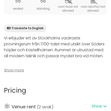
56
56
own food not
own alcohol not
seated
standing
allowed
allowed
Translate to English
Vi erbjuder ett av Stockholms vackraste
provningsrum från 1700-talet med utsikt över Söders
höjder och Kastellholmen. Rummet är utrustad med
all modern teknik och passar mycket bra vid möten.
I loungen dukar vi upp för frukost och kaffe. Här finns
Show more
också egen garderob. Ni får även fri entré till våra
utställningar under museets öppettider, vatten samt
block och pennor.
Pricing
På Spritmuseums restaurang sker allt på
inspirationens villkor. Köket styrs av dagsfärska
Show
Venue rent
(
2 avail.
)
tankar, intryck och upplevelser lika mycket som av