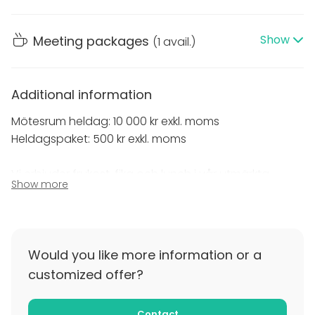
säsongerna och de noga utvalda producenterna.
Show
Meeting packages
(
1 avail.
)
Vi erbjuder frukost, förmiddagskaffe, lunch och
eftermiddagskaffe. Vi har både färdiga paket och
skräddarsyr paket efter era önskemål.
Additional information
Varmt välkomna!
Mötesrum heldag: 10 000 kr exkl. moms
Heldagspaket: 500 kr exkl. moms
Vi erbjuder frukost, fika och lunch i vår utmärkta
Show more
restaurang en trappa ner.
Additional information about cancellation
policy
Would you like more information or a
1. Sker avbokning senare än 4 veckor debiteras 50 %
customized offer?
av värdet på beställningen
Contact