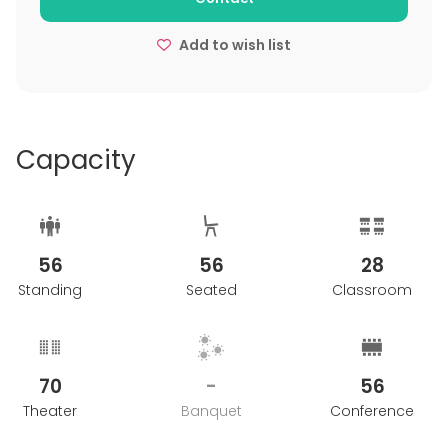
2. Sker avbokning senare än 2 veckor debiteras 100 %
av värdet på beställningen.
Add to wish list
3. Antal gäster och allergier ska bekräftas senast 10
arbetsdagar före tillfällesdatum.
Capacity
56
56
28
Standing
Seated
Classroom
70
-
56
Theater
Banquet
Conference