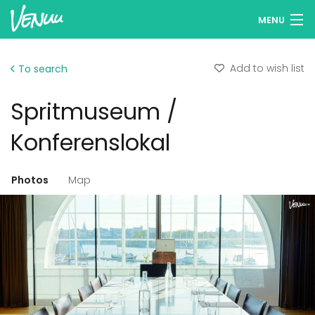
MENU
Browse venues
Add to wish list
To search
Wish lists
Spritmuseum /
Log in
Konferenslokal
English
Photos
Map
Add your venue