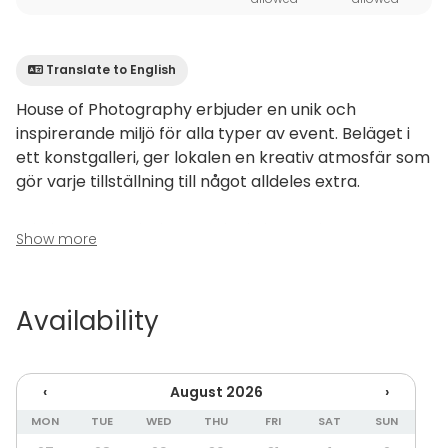
Translate to English
House of Photography erbjuder en unik och
inspirerande miljö för alla typer av event. Beläget i
ett konstgalleri, ger lokalen en kreativ atmosfär som
gör varje tillställning till något alldeles extra.
Lokalen, som är belägen i det kulturmärkta
Show more
Tvålpalatset mitt på Södermalm, har kapacitet för
upp till 300 gäster och anpassar sig efter dina
behov, oavsett om du planerar ett större mingel,
Availability
sittande middag, styrelsemöte eller konferens. Med
sina stilrena ytor och konstnärliga omgivningar blir
varje event en minnesvärd upplevelse i en kreativ
‹
August 2026
›
miljö.
MON
TUE
WED
THU
FRI
SAT
SUN
Det är tillåtet att ta med egen mat och dryck, vilket