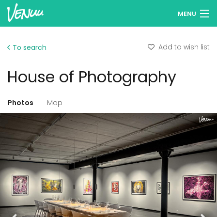
MENU
Browse venues
Add to wish list
To search
Wish lists
House of Photography
Log in
English
Photos
Map
Add your venue