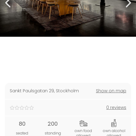
Sankt Paulsgatan 29
,
Stockholm
Show on map
0 reviews
80
200
own food
own alcohol
seated
standing
allowed
allowed