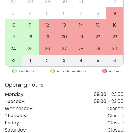
27
28
29
30
31
1
2
ger dig full frihet att sätta din egen prägel på både
meny och stämning. Dessutom kan evenemang
3
4
5
6
7
8
9
pågå hela vägen till midnatt, vilket ger gott om tid att
10
11
12
13
14
15
16
skapa en oförglömlig kväll för dig och dina gäster.
Picture this Gallery har varit värd för både middagar,
17
18
19
20
21
22
23
fester och företagsevenemang.
24
25
26
27
28
29
30
Kontakta oss idag!
31
1
2
3
4
5
6
Available
Partially available
Booked
Opening hours
Monday
:
09:00 - 23:00
Tuesday
:
09:00 - 23:00
Wednesday
:
Closed
Thursday
:
Closed
Friday
:
Closed
Saturday
:
Closed