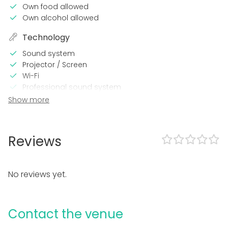
Own food allowed
Own alcohol allowed
Technology
Sound system
Projector / Screen
Wi-Fi
Professional sound system
Printer
Show more
In the venue
Late night events OK
Reviews
Can play own music
Exclusive use of venue
Wheelchair accessible
No reviews yet.
Can bring a band
Parking available
Equipment
Contact the venue
Furniture