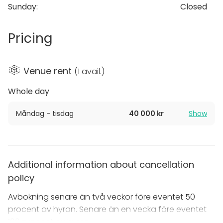
Sunday
:
Closed
Pricing
Venue rent
(
1 avail.
)
Whole day
Måndag - tisdag
40 000 kr
Show
Additional information about cancellation
policy
Avbokning senare än två veckor före eventet 50
procent av hyran. Senare än en vecka före eventet
100 procent av hyran.