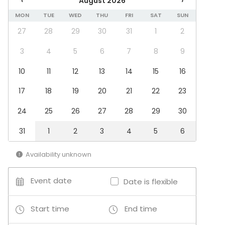
‹
August 2026
›
Banquet hall
MON
TUE
WED
THU
FRI
SAT
SUN
Party room
27
28
29
30
31
1
2
Conference space
3
4
5
6
7
8
9
Additional information about services and facilities
10
11
12
13
14
15
16
I samarbete med intilliggande Elite Hotel, kan vi
17
18
19
20
21
22
23
erbjuda förmånliga priser på övernattning.
Vi kan också rekommendera cateringfirmor med stor
24
25
26
27
28
29
30
vana av våra lokaler och högsta betyg från nöjda
kunder!
31
1
2
3
4
5
6
Availability unknown
Event date
Date is flexible
Start time
End time