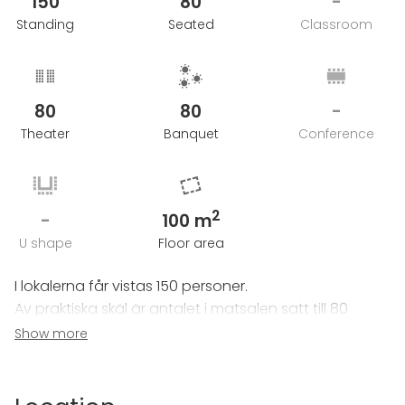
150
80
-
Välkomna!
Standing
Seated
Classroom
80
80
-
Theater
Banquet
Conference
2
-
100 m
U shape
Floor area
I lokalerna får vistas 150 personer.
Av praktiska skäl är antalet i matsalen satt till 80
gäster.
Show more
Man kan få plats med fler, men då måste man tänka
till när det kommer till dukning m.m.