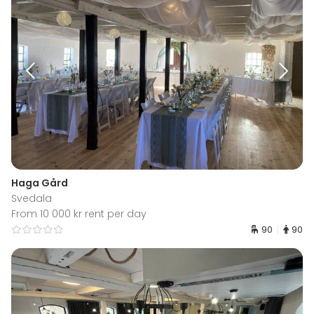
Haga Gård
Svedala
From 10 000 kr rent per day
90
90