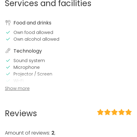
Services and facilities
Food and drinks
Own food allowed
Own alcohol allowed
Technology
Sound system
Microphone
Projector / Screen
Wi-Fi
Video conferencing equipment
Show more
Professional sound system
In the venue
Reviews
Late night events OK
Dance floor
Can play own music
Amount of reviews:
2
,
Exclusive use of venue