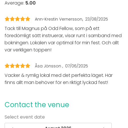
Average:
5.00
Wheelchair accessible
Equipment
Ann-Krestin Vernersson
23/08/2025
Furniture
Tack till Magnus på Odd Fellow, som på ett
Dinnerware
föredömligt sätt instruerar, visar runt i samband med
Whiteboard / Flip chart
bokningen. Lokalen var optimal för min fest. Och allt
Piano
var verkligen toppen!
Event types
Party
Åsa Jönsson
07/06/2025
Wedding
Vacker & rymlig lokal med det perfekta läget. Här
Dinner / Lunch
finns allt man behöver för en riktigt lyckad fest!
Meeting
Conference / Seminar
Christmas Party
Business / Corporate Event
Contact the venue
Company Party
Team building / Recreation
Select event date
Venue type