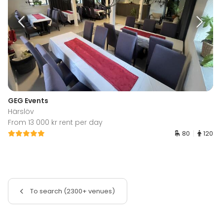
GEG Events
Härslöv
From 13 000 kr rent per day
80
120
To search (2300+ venues)