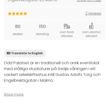
Engelbrektsgatan 20
,
Malmö
Show on map
2 reviews
80
150
own food
own alcohol
seated
standing
allowed
allowed
Translate to English
Odd Palatset är en traditionell och anrik eventlokal
med ståtliga stuckaturer på tredje våningen i ett
vackert sekelskifteshus intill Gustav Adolfs Torg och
Engelbrektsgatan i Malmö.
Hyr den pampiga matsalen för ert evenemang,
Show more
privat eller med företaget, för upp till 80 sittande
gäster. Eventlokalen är ca 100 m2 med 4 m i tak och