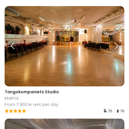
Tangokompaniets Studio
Malmö
From 7 900 kr rent per day
70
70