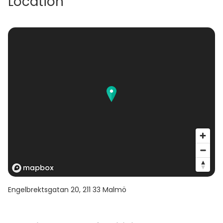
Location
Engelbrektsgatan 20
,
211 33
Malmö