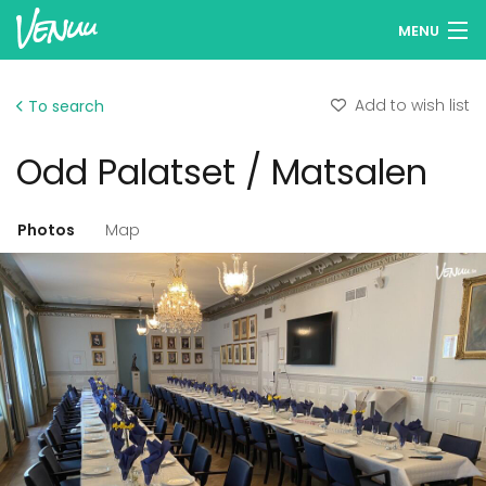
MENU
Browse venues
Add to wish list
To search
Wish lists
Odd Palatset / Matsalen
Log in
English
Photos
Map
Add your venue