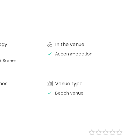
ogy
In the venue
Accommodation
 / Screen
pes
Venue type
Beach venue
Lunch
ce / Seminar
 Party
/ Corporate Event