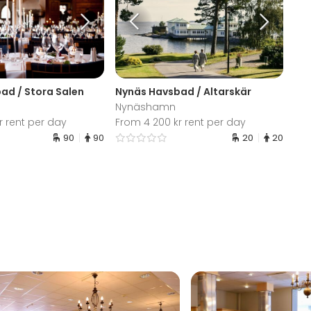
ad / Stora Salen
Nynäs Havsbad / Altarskär
Nynäshamn
r rent per day
From 4 200 kr rent per day
90
90
20
20