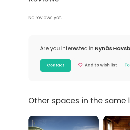
Company
Team buil
No reviews yet.
Additional information about services and fac
Våra konferenslokaler som alla har havsutsikt
whiteboard, OH, telefon, blädderblock, block o
Are you interested in
Nynäs Havsb
frukt, godis och vatten, vilket ingår i priset.
Add to wish list
To
Contact
Other spaces in the same 