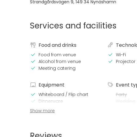
Strandgårdsvägen 9
,
149 34
Nynäshamn
Services and facilities
Food and drinks
Technol
Food from venue
Wi-Fi
Alcohol from venue
Projector
Meeting catering
Equipment
Event ty
Whiteboard / Flip chart
Party
Dinnerware
Wedding
Note-taking material
Dinner / 
Show more
Meeting
Conferen
Christmas
Reviews
Business 