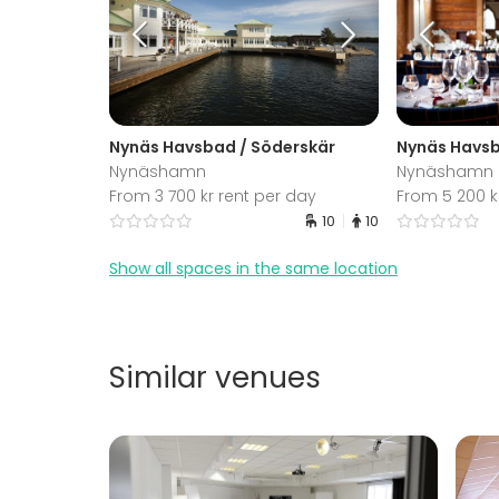
Nynäs Havsbad / Söderskär
Nynäs Havsb
Nynäshamn
Nynäshamn
From 3 700 kr rent per day
From 5 200 k
10
10
Show all spaces in the same location
Similar venues