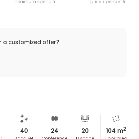
minimum spend fr.
price / person fr.
r a customized offer?
2
40
24
20
104 m
r
Banquet
Conference
U shape
Floor area