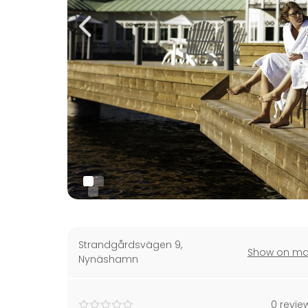
Strandgårdsvägen 9
,
Show on m
Nynäshamn
0 revie