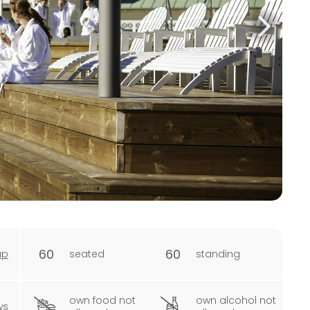
60
60
ap
seated
standing
own food not
own alcohol not
ws