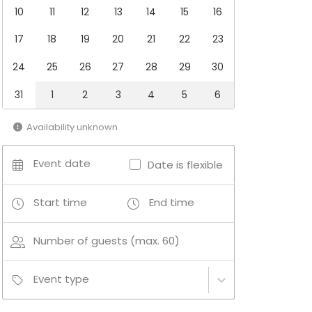
10
11
12
13
14
15
16
17
18
19
20
21
22
23
24
25
26
27
28
29
30
31
1
2
3
4
5
6
Availability unknown
Event date
Date is flexible
Start time
End time
Number of guests (max. 60)
Event type