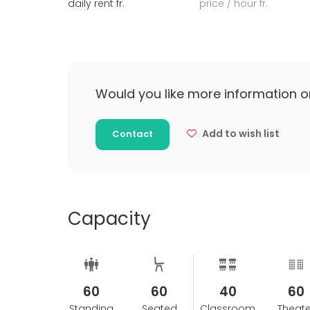
daily rent fr.
price / hour fr.
Would you like more information o
Add to wish list
Contact
Capacity
60
60
40
60
Standing
Seated
Classroom
Theate