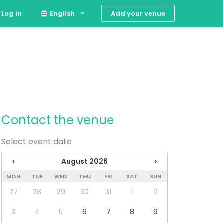
Add your venue
Log in
English
Suomi
Svenska
Contact the venue
Select event date
‹
August 2026
›
MON
TUE
WED
THU
FRI
SAT
SUN
27
28
29
30
31
1
2
3
4
5
6
7
8
9