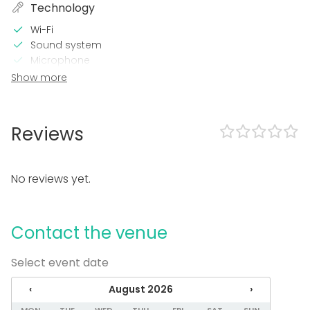
Technology
Wi-Fi
Sound system
Microphone
Video conferencing equipment
Show more
Projector / Screen
Event types
Reviews
Party
Wedding
Dinner / Lunch
No reviews yet.
Meeting
Conference / Seminar
Christmas Party
Contact the venue
Business / Corporate Event
Company Party
Team building / Recreation
Select event date
Venue type
‹
August 2026
›
Multi-purpose event space