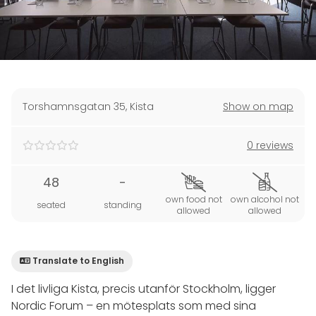
Torshamnsgatan 35
,
Kista
Show on map
0 reviews
48
-
own food not
own alcohol not
seated
standing
allowed
allowed
Translate to English
I det livliga Kista, precis utanför Stockholm, ligger
Nordic Forum – en mötesplats som med sina