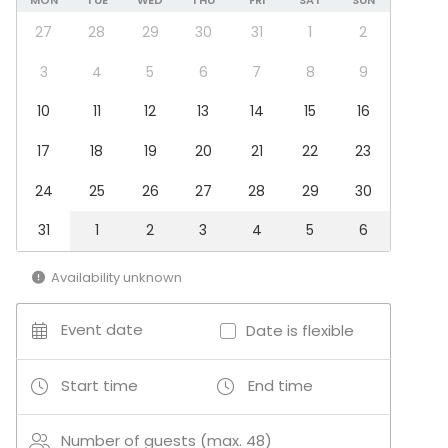
MON
TUE
WED
THU
FRI
SAT
SUN
Conference space
27
28
29
30
31
1
2
Board room
Conference center
3
4
5
6
7
8
9
10
11
12
13
14
15
16
17
18
19
20
21
22
23
24
25
26
27
28
29
30
31
1
2
3
4
5
6
Availability unknown
Event date
Date is flexible
Start time
End time
Number of guests (max. 48)