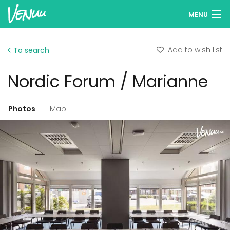
MENU
Browse venues
Add to wish list
To search
Wish lists
Nordic Forum / Marianne
Log in
English
Photos
Map
Add your venue