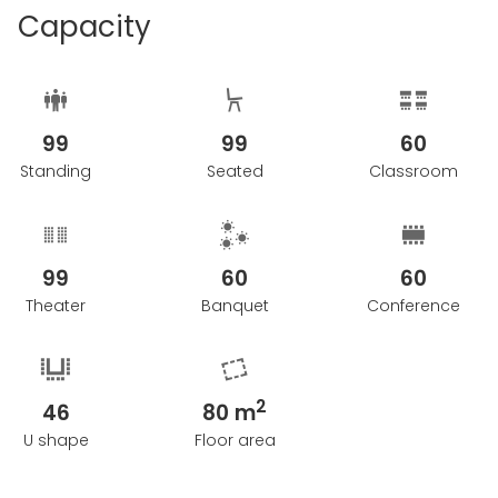
promenad från Ystads centralstation och har ett
Capacity
perfekt läge för er som vill resa hållbart och vara
nära havet, naturen såväl som småbåtshamnen och
Ystads historiska gator.
99
99
60
Standing
Seated
Classroom
99
60
60
Theater
Banquet
Conference
2
46
80 m
U shape
Floor area