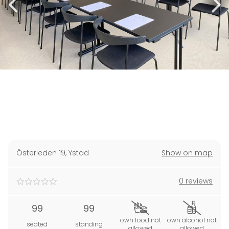
Österleden 19
,
Ystad
Show on map
0 reviews
99
99
own food not
own alcohol not
seated
standing
allowed
allowed