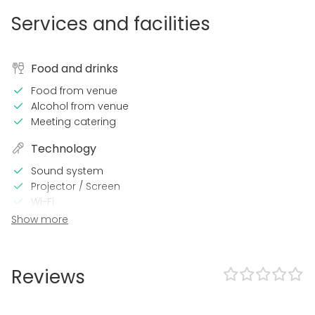
Services and facilities
Food and drinks
Food from venue
Alcohol from venue
Meeting catering
Technology
Sound system
Projector / Screen
Wi-Fi
Video conferencing equipment
Show more
In the venue
Outdoor area
Reviews
Wheelchair accessible
Accommodation