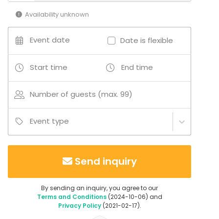
Activities
Availability unknown
Golf
Event date
Date is flexible
Additional information about activities
Start time
End time
Shuffleboard, Dart, Boule (innomhus) och Padel
Number of guests (max. 99)
Event type
Send inquiry
By sending an inquiry, you agree to our
Terms and Conditions
(2024-10-06) and
Privacy Policy
(2021-02-17).