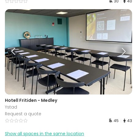
30
40
Hotell Fritiden - Medley
Ystad
Request a quote
45
43
Show all spaces in the same location