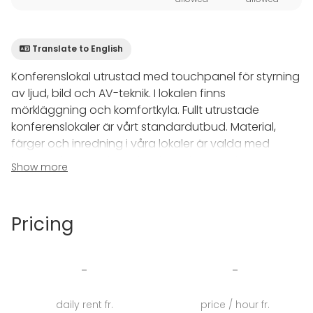
Translate to English
Konferenslokal utrustad med touchpanel för styrning
av ljud, bild och AV-teknik. I lokalen finns
mörkläggning och komfortkyla. Fullt utrustade
konferenslokaler är vårt standardutbud. Material,
färger och inredning i våra lokaler är valda med
hänsyn till människans fysiska och mentala
Show more
förutsättningar och behov i mötessituationer. Ljus,
ljud och komfort måste samspela med val av sittning
och teknisk utrustning. Om du behöver
Pricing
specialutrustning kan du alltid vända dig till din
Personal Planner så får du hjälp att komplettera efter
era önskemål.
-
-
Fritiden Hotell & Kongress är det gamla badhuset
daily rent fr.
price / hour fr.
från 60-talet med interiörer som har sparats eller