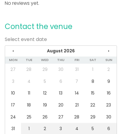
No reviews yet.
Equipment
Games
Whiteboard / Flip chart
Contact the venue
Note-taking material
Event types
Select event date
Party
‹
August 2026
›
Wedding
MON
TUE
WED
THU
FRI
SAT
SUN
Dinner / Lunch
Meeting
27
28
29
30
31
1
2
Conference / Seminar
Christmas Party
3
4
5
6
7
8
9
Business / Corporate Event
10
11
12
13
14
15
16
Company Party
Team building / Recreation
17
18
19
20
21
22
23
Venue type
24
25
26
27
28
29
30
Hotel
Classroom
31
1
2
3
4
5
6