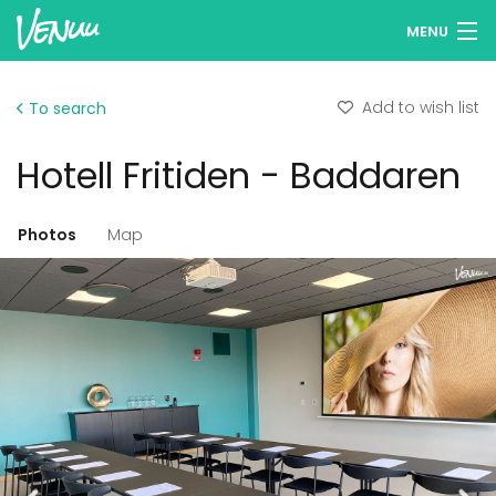
MENU
Browse venues
Add to wish list
To search
Wish lists
Hotell Fritiden - Baddaren
Log in
English
Photos
Map
Add your venue