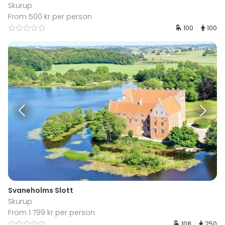
Skurup
From 500 kr per person
100
100
Svaneholms Slott
Skurup
From 1 799 kr per person
108
250