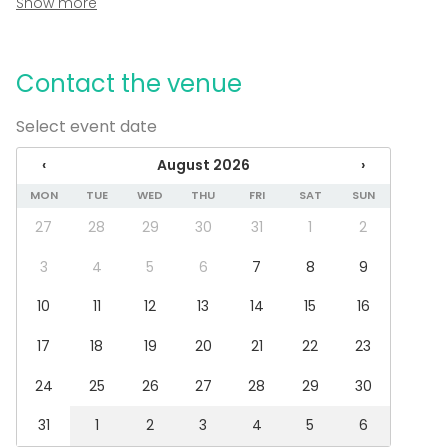
Show more
Additional information about activities
någon över bordet. Vi kunde hämta blommor och
Personalen är vänlig, professionell och uppmärksam.
saker smidigt dagen efter, allt var ihopsamlat. Jag är
Vi arrangerar oilka former av aktiviteter och teman i
Jag rekommenderar verkligen denna lokal till alla som
jättenöjd och kan absolut rekommendera En Trappa
vår Festlokal En Trappa Ner.
letar efter en perfekt plats för sina fester.
Contact the venue
Ner.
Select event date
‹
August 2026
›
MON
TUE
WED
THU
FRI
SAT
SUN
27
28
29
30
31
1
2
3
4
5
6
7
8
9
10
11
12
13
14
15
16
17
18
19
20
21
22
23
24
25
26
27
28
29
30
31
1
2
3
4
5
6