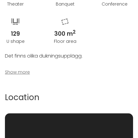
Theater
Banquet
Conference
2
129
300 m
U shape
Floor area
Det finns olika dukningsupplägg.
Menyerna nedan för Bröllop och Fest är endast
Show more
förslag.
Vi har givetvis andra menyer.
Location
Vi har även olika erbjudaden under årets månader ,
fråga oss om detta.
Varmt välkomna