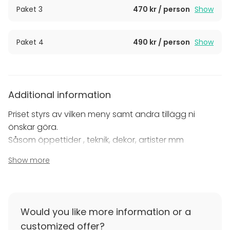
ovan i vårt bildgalleri.
Paket 3
470 kr / person
Show
Varmt välkomna!
Paket 4
490 kr / person
Show
Additional information
Priset styrs av vilken meny samt andra tillägg ni
önskar göra.
Såsom öppettider , teknik, dekor, artister mm
Show more
Additional information about cancellation
policy
10-12 veckor, i övrigt följer vi Visitas regler för
festlokalsbeställningar för festlokalen en trappa ner.
Would you like more information or a
customized offer?