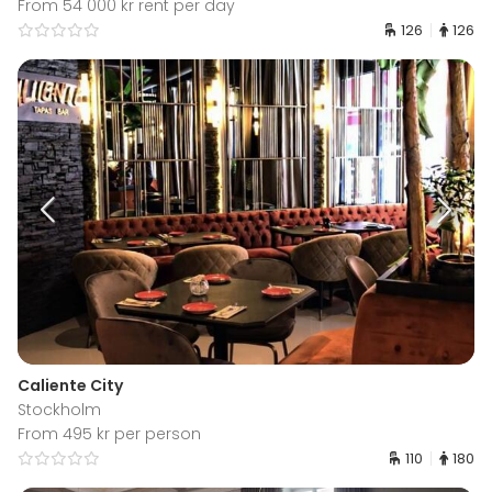
From 54 000 kr rent per day
126
126
Caliente City
Stockholm
From 495 kr per person
110
180