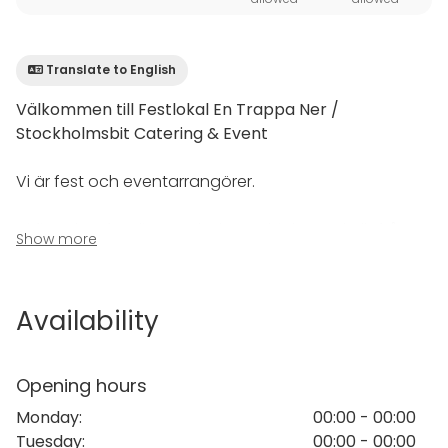
Translate to English
Välkommen till Festlokal En Trappa Ner /
Stockholmsbit Catering & Event
Vi är fest och eventarrangörer.
Vi finns här för dig som behöver hjälp med allt från
Show more
catering, festlokal och underhållning.
Vi erbjuder flera alternativ för dukning, och vid en
Availability
visning tar vi er med genom varje detalj på plats.
På så sätt kan vi skräddarsy er fest efter era
önskemål och behov.
Opening hours
Vi strävar efter att göra varje tillställning unik och
Monday
:
00:00 - 00:00
anpassad efter just er vision om den bästa festen.
Tuesday
:
00:00 - 00:00