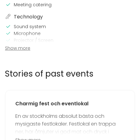
Meeting catering
Technology
Sound system
Microphone
Projector / Screen
Wi-Fi
Show more
Video conferencing equipment
Professional sound system
Professional lighting system
Stories of past events
In the venue
Late night events OK
Loud music OK
Charmig fest och eventlokal
Dance floor
Can play own music
En av stockholms absolut bästa och
Exclusive use of venue
mysigaste festlokaler. Festlokal en trappa
Outdoor area
Can bring a band
ner, här åtnjuter vi god mat och dryck i
glada vänners lag.