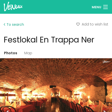
MENU
Browse venues
Add to wish list
To search
Wish lists
Festlokal En Trappa Ner
Log in
English
Photos
Map
Add your venue