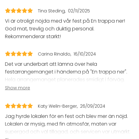
Banquet hall
Festlokalen En Trappa Ner.
Tina Steding
02/11/2025
Multi-purpose event space
Restaurant
Vi är otroligt nöjda med vår fest på En trappa ner!
Nightclub
God mat, trevlig och duktig personal.
Private dining room
Rekommenderar starkt!
Party room
Winery / Winecellar
Conference space
Carina Rinaldo
16/10/2024
Bar / Lounge
Det var underbart att lämna över hela
festarrangemanget i händerna på "En trappa ner".
Activities
Hela arrangemanget planerades smidigt i förväg.
Cooking / Cocktail lessons
Lokalerna är mysiga, maten var jättegod och bra
Show more
portioner, alltihop! Allt serverades varmt till alla
Additional information about services and facilities
snabbt trots att vi var 74 personer.
Katy Welin-Berger
26/09/2024
Serveringspersonalen var väldigt vänliga och duktiga
En fest på Festlokalen En Trappa Ner innebär att ni
Jag hyrde lokalen för en fest och blev mer än nöjd.
och gjorde det där lilla extra som fick allt att kännas
exklusivt utnyttjar lokalens alla ytor. Flera
Lokalen är mysig, med fin atmosfär, maten var
fint och festligt. Lokalen gör dock att det blir högt
dukningsalternativ är möjliga.
supergod och väl tillagad, och servicen var utmärkt.
prat-ljud under valven, det blev svårt att prata med