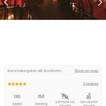
Kammakargatan 48
,
Stockholm
Show on map
3 reviews
130
150
own food not
own alcohol
seated
standing
allowed
allowed