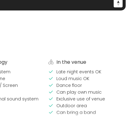
ogy
In the venue
stem
Late night events OK
ne
Loud music OK
 / Screen
Dance floor
Can play own music
onal sound system
Exclusive use of venue
Outdoor area
Can bring a band
pes
Venue type