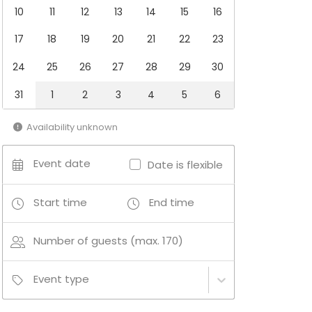
10
11
12
13
14
15
16
17
18
19
20
21
22
23
24
25
26
27
28
29
30
31
1
2
3
4
5
6
Availability unknown
Event date
Date is flexible
Start time
End time
Number of guests (max. 170)
Event type