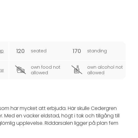
120
170
ap
seated
standing
own food not
own alcohol not
ew
allowed
allowed
l som har mycket att erbjuda. Här skulle Cedergren
ed en vacker eldstad, högt i tak och tillgång till
glömlig upplevelse. Riddarsalen ligger på plan fem