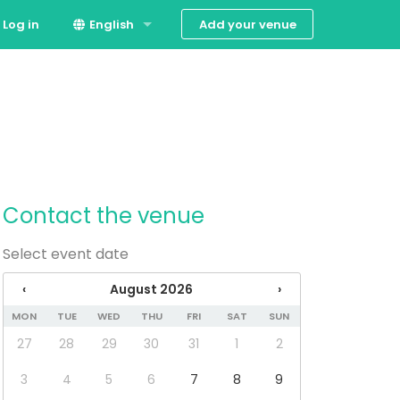
Add your venue
Log in
English
Suomi
Svenska
Contact the venue
Select event date
‹
August 2026
›
MON
TUE
WED
THU
FRI
SAT
SUN
27
28
29
30
31
1
2
3
4
5
6
7
8
9