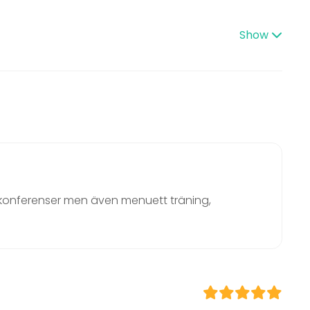
Banquet hall
Multi-purpose event space
Lunch
Private dining room
Show
Industrial venue
ce / Seminar
Party room
 Party
Beach venue
/ Corporate Event
Conference space
 Party
Bar / Lounge
ding / Recreation
p, konferenser men även menuett träning,