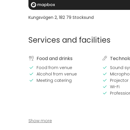
Kungsvägen 2
,
182 79
Stocksund
Services and facilities
Food and drinks
Technol
Food from venue
Sound sy
Alcohol from venue
Micropho
Meeting catering
Projector
Wi-Fi
Professi
Show more
Equipment
Event ty