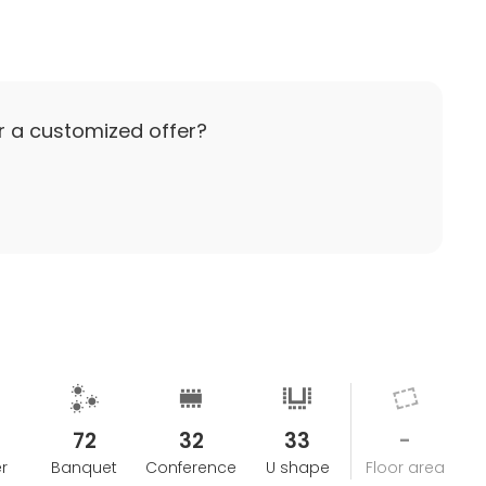
röllopspaket.
0:- per påbörjad timme.
en extra kostnad.
r a customized offer?
gar.
ion policy
72
32
33
-
r
Banquet
Conference
U shape
Floor area