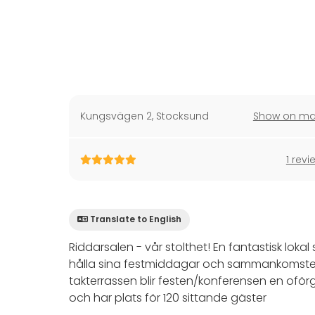
Kungsvägen 2
,
Stocksund
Show on m
1 revi
Translate to English
Riddarsalen - vår stolthet! En fantastisk loka
hålla sina festmiddagar och sammankomster. M
takterrassen blir festen/konferensen en oför
och har plats för 120 sittande gäster