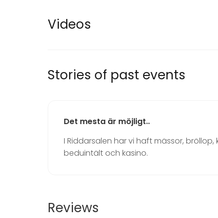
Dinnerware
Party
Wedding
Videos
Dinner / 
Meeting
Conferen
Christmas
Business 
Stories of past events
Company
Team buil
Activities
Det mesta är möjligt..
Outdoor activities
Boating / Sailing
I Riddarsalen har vi haft mässor, bröllo
beduintält och kasino.
Reviews