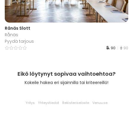
Rånäs Slott
Rånäs
Pyydä tarjous
90
90
Eikö löytynyt sopivaa vaihtoehtoa?
Kokeile hakea eri sijainnilla tai kriteereillä!
Yritys
Yhteystiedot
Rekisteriseloste
Venuu.se