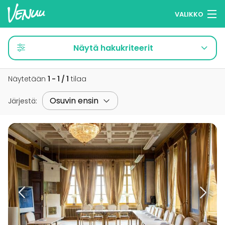
VALIKKO
Selaa tiloja
Näytä hakukriteerit
Muistilistasi
Näytetään
1 - 1 / 1
tilaa
Kirjaudu
Järjestä
:
Suomi
Ilmoita kohteesi