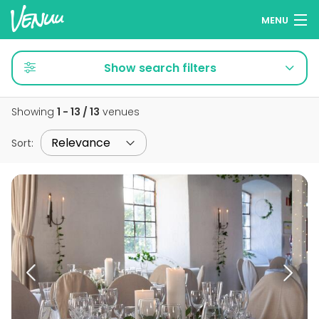
MENU
Browse venues
Show search filters
Wish lists
Showing
1 - 13 / 13
venues
Log in
Sort
:
English
Add your venue