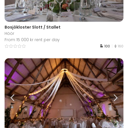
Bosjökloster Slott / Stallet
Höör
From 15 000 kr rent per day
100
160