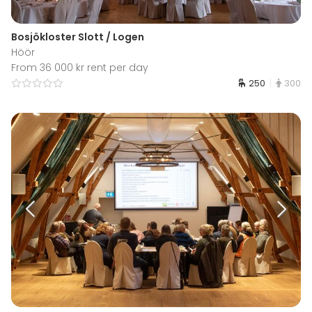
Bosjökloster Slott / Logen
Höör
From 36 000 kr rent per day
250
300