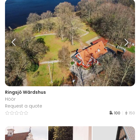
Ringsjö Wärdshus
Höör
Request a quote
100
150