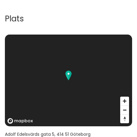
Plats
Adolf Edelsvärds gata 5
,
414 51
Göteborg