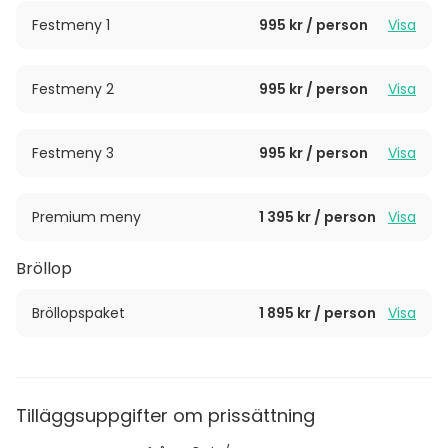
Festmeny 1
995 kr / person
Visa
Sjömagasinet i Göteborg är en klassisk, charmig och
lyxig eventlokal, vi är experter på god mat, dryck och
Festmeny 2
995 kr / person
Visa
trevlig service. Kontakta oss och arrangera ditt
evenemang hos oss!
Festmeny 3
995 kr / person
Visa
Premium meny
1 395 kr / person
Visa
Bröllop
Bröllopspaket
1 895 kr / person
Visa
Tilläggsuppgifter om prissättning