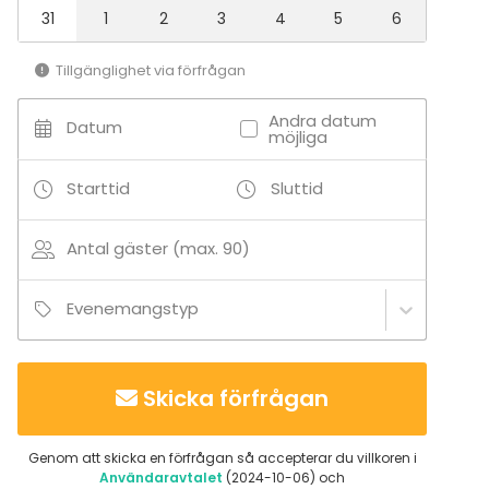
Restaurang
31
1
2
3
4
5
6
Festlokal
Lokal vid vattnet
Tillgänglighet via förfrågan
Andra datum
Datum
möjliga
Starttid
Sluttid
Antal gäster (max. 90)
Evenemangstyp
Skicka förfrågan
Genom att skicka en förfrågan så accepterar du villkoren i
Användaravtalet
(2024-10-06) och