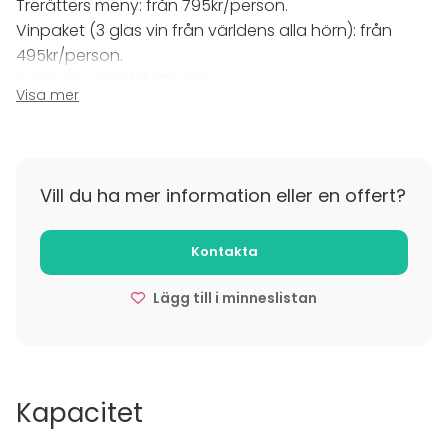
Trerätters meny: från 795kr/person.
Vinpaket (3 glas vin från världens alla hörn): från
495kr/person.
Ingen separat lokalhyra!
Visa mer
Tilläggsuppgifter om avbokning
- Vid avbeställning 3 veckor innan tillfället ska
beställaren ersätta Sjömagasinet med 25% av värdet
Vill du ha mer information eller en offert?
på beställningen.
- Vid avbeställning 2 veckor innan ska beställaren
Kontakta
ersätta Sjömagasinet med 50% av värdet på
beställningen.
Lägg till i minneslistan
- Vid avbeställning 1 vecka innan ska beställaren
ersätta Sjömagasinet med 100% av värdet på
beställningen.
Kapacitet