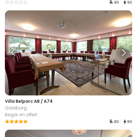
90
90
Villa Belparc AB / A74
Göteborg
Begär en offert
80
80