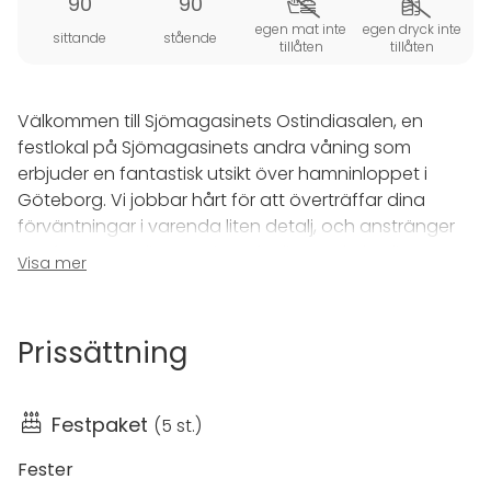
90
90
egen mat inte
egen dryck inte
sittande
stående
tillåten
tillåten
Välkommen till Sjömagasinets Ostindiasalen, en
festlokal på Sjömagasinets andra våning som
erbjuder en fantastisk utsikt över hamninloppet i
Göteborg. Vi jobbar hårt för att överträffar dina
förväntningar i varenda liten detalj, och anstränger
oss för att ge dig ett minne för livet. Lokalen ligger
Visa mer
intill havet och har en charmig skägårdsstämning
och fine dining meny.
Prissättning
På Ostindiasalen skapar vi event med fokus på god
mat- fisk och skaldjur är vår specialitet! Utsikten är lika
utsökt över Göteborgs hamn. Vi har högtalare och
Festpaket
(
5 st.
)
projektor som kan hyras. Eventlokalen kan hyras för
diverse större fester eller bröllop och har kapacitet
Fester
för upp till sittande 90 gäster.