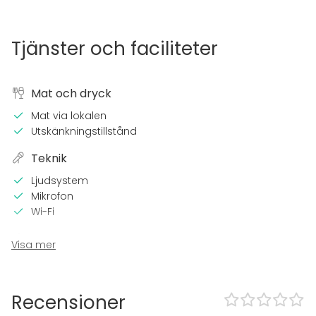
Tjänster och faciliteter
Mat och dryck
Mat via lokalen
Utskänkningstillstånd
Teknik
Ljudsystem
Mikrofon
Wi-Fi
I lokalen
Visa mer
Sena events tillåtna
Högljudd musik OK
Möjlighet att spela egen musik
Recensioner
Utomhusområde