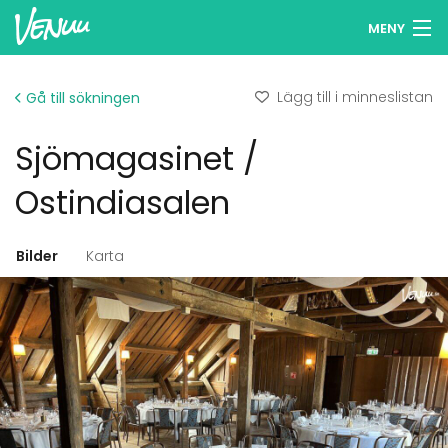
MENY
Sök lokaler
Lägg till i minneslistan
Gå till sökningen
Minneslista
Sjömagasinet /
Logga in
Ostindiasalen
Svenska
Bilder
Karta
Lägg till din lokal