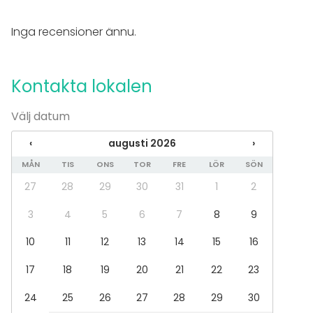
Ingen separat lokalhyra
Möjligheter för band
Inga recensioner ännu.
Parkering
Utrustning
Kontakta lokalen
Möbler
Servis
Välj datum
Evenemang
‹
augusti 2026
›
Fest
MÅN
TIS
ONS
TOR
FRE
LÖR
SÖN
Bröllop
Middag / Lunch
27
28
29
30
31
1
2
Möte
Konferens
3
4
5
6
7
8
9
Julbord / Julfest
10
11
12
13
14
15
16
Företagsevent
Företagsfest
17
18
19
20
21
22
23
Team building / Kick Off
24
25
26
27
28
29
30
Lokal