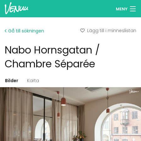
MENY
Sök lokaler
Lägg till i minneslistan
Gå till sökningen
Minneslista
Nabo Hornsgatan /
Logga in
Chambre Séparée
Svenska
Bilder
Karta
Lägg till din lokal