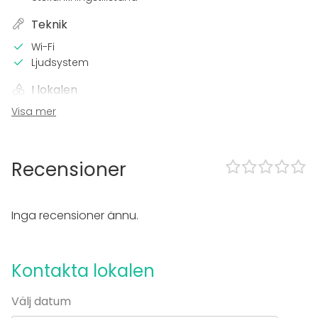
Teknik
Wi-Fi
Ljudsystem
I lokalen
Visa mer
Högljudd musik OK
Sena events tillåtna
Exklusiv tillgång
Möjlighet att spela egen musik
Recensioner
Utrustning
Servis
Inga recensioner ännu.
Möbler
Evenemang
Kontakta lokalen
Fest
Bröllop
Välj datum
Middag / Lunch