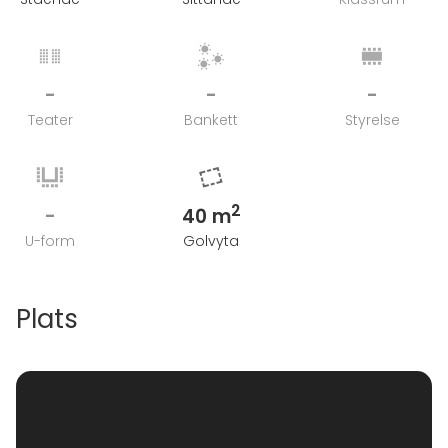
Alla priser inkluderar moms.
-
-
-
Teater
Bankett
Styrelse
2
-
40 m
U-form
Golvyta
Plats