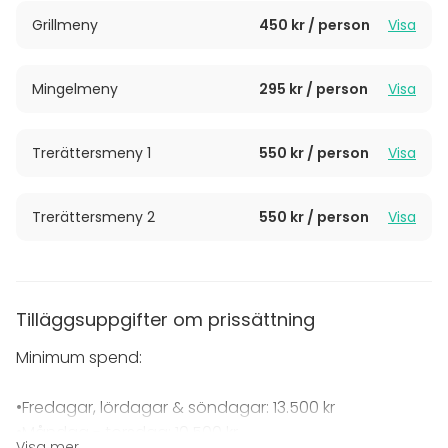
vi tar hand om resten.
Grillmeny
450 kr / person
Visa
Boka ditt nästa event hos oss. En plats där smak,
Mingelmeny
295 kr / person
Visa
gemenskap och enkelhet möts – perfekt för dig som
vill samla vänner, familj eller kollegor i en privat och
avslappnad miljö.
Trerättersmeny 1
550 kr / person
Visa
Trerättersmeny 2
550 kr / person
Visa
Tilläggsuppgifter om prissättning
Minimum spend:
•Fredagar, lördagar & söndagar: 13.500 kr
•Måndag - torsdag: 10.500 kr
Visa mer