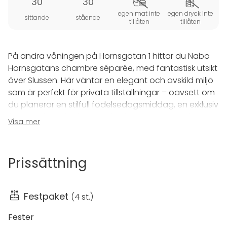
30
30
egen mat inte
egen dryck inte
sittande
stående
tillåten
tillåten
På andra våningen på Hornsgatan 1 hittar du Nabo
Hornsgatans chambre séparée, med fantastisk utsikt
över Slussen. Här väntar en elegant och avskild miljö
som är perfekt för privata tillställningar – oavsett om
du planerar en stilfull födelsedagsmiddag, en exklusiv
företagsfest eller bara en kväll med nära och kära.
Visa mer
Här finns utrymme för både stora och små sällskap,
från 10 upp till 30 personer. Vi tar hand om detaljerna
Prissättning
medan du njuter av stunden. Välj bland våra färdiga
sällskapsmenyer, skapade med noggrant utvalda
råvaror och en passion för god mat. Oavsett om du
Festpaket
(
4 st.
)
vill ha en lång middag med flera serveringar eller
något mer lättsamt ser vi till att allt smakar precis
Fester
som det ska. Slappna av, njut av maten och umgås –