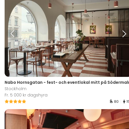
Nabo Hornsgatan - fest- och eventlokal mitt på Söderma
Stockholm
Fr. 5 000 kr dagshyra
80
1