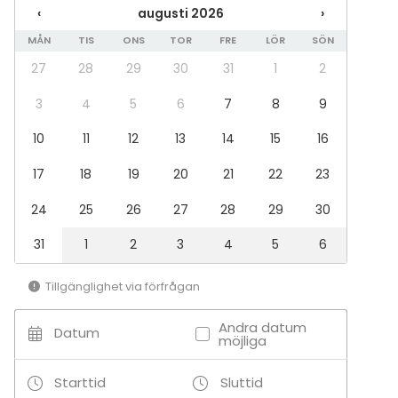
Möte
‹
augusti 2026
›
Konferens
MÅN
TIS
ONS
TOR
FRE
LÖR
SÖN
Julbord / Julfest
Företagsevent
27
28
29
30
31
1
2
Företagsfest
Team building / Kick Off
3
4
5
6
7
8
9
Lokal
10
11
12
13
14
15
16
Chambre séparée
17
18
19
20
21
22
23
Konferenslokal
24
25
26
27
28
29
30
31
1
2
3
4
5
6
Tillgänglighet via förfrågan
Andra datum
Datum
möjliga
Starttid
Sluttid