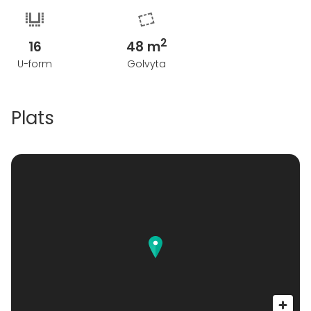
2
16
48 m
U-form
Golvyta
Plats