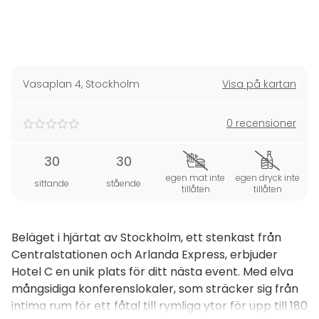
Vasaplan 4
,
Stockholm
Visa på kartan
0 recensioner
30
30
egen mat inte
egen dryck inte
sittande
stående
tillåten
tillåten
Beläget i hjärtat av Stockholm, ett stenkast från
Centralstationen och Arlanda Express, erbjuder
Hotel C en unik plats för ditt nästa event. Med elva
mångsidiga konferenslokaler, som sträcker sig från
intima rum för ett fåtal till rymliga ytor för upp till 180