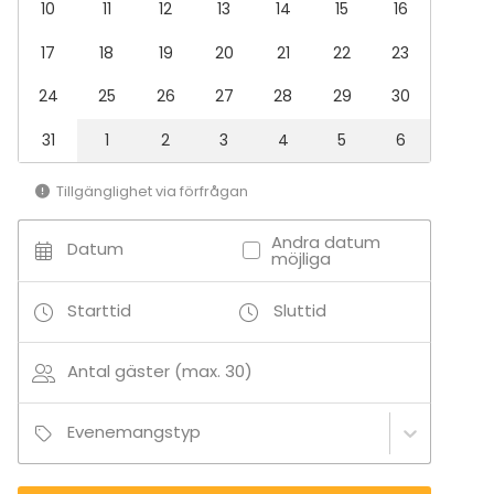
10
11
12
13
14
15
16
Middag / Lunch
Möte
17
18
19
20
21
22
23
Konferens
Julbord / Julfest
24
25
26
27
28
29
30
Företagsevent
Företagsfest
31
1
2
3
4
5
6
Team building / Kick Off
Tillgänglighet via förfrågan
Lokal
Konferenslokal
Andra datum
Datum
Styrelserum
möjliga
Konferenscenter
Starttid
Sluttid
Antal gäster (max. 30)
Evenemangstyp