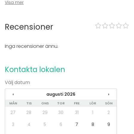
Wi-Fi
Visa mer
Utrustning för videokonferens
Printer
Recensioner
I lokalen
Exklusiv tillgång
Tillgänglighetsanpassad
Inga recensioner ännu.
Ramavtal med Statens inköpscentral
Övernattningsmöjlighet
Parkering
Kontakta lokalen
Utrustning
Välj datum
Möbler
Spel (brädspel, pingisbord etc.)
‹
augusti 2026
›
Whiteboard / Blädderblock
Anteckningsmaterial
MÅN
TIS
ONS
TOR
FRE
LÖR
SÖN
27
28
29
30
31
1
2
Evenemang
Fest
3
4
5
6
7
8
9
Bröllop