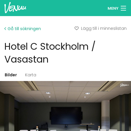
MENY
Sök lokaler
Lägg till i minneslistan
Gå till sökningen
Minneslista
Hotel C Stockholm /
Logga in
Vasastan
Svenska
Bilder
Karta
Lägg till din lokal