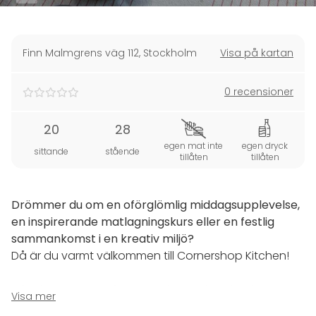
Finn Malmgrens väg 112
,
Stockholm
Visa på kartan
0 recensioner
20
28
egen mat inte
egen dryck
sittande
stående
tillåten
tillåten
Drömmer du om en oförglömlig middagsupplevelse,
en inspirerande matlagningskurs eller en festlig
sammankomst i en kreativ miljö?
Då är du varmt välkommen till Cornershop Kitchen!
Här skapar vi rum för matrelaterade utforskningar i
Visa mer
olika former.