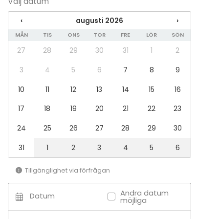
Välj datum
Anpassningsbar lokal
‹
augusti 2026
›
Restaurang
MÅN
TIS
ONS
TOR
FRE
LÖR
SÖN
Kafé
Chambre séparée
27
28
29
30
31
1
2
3
4
5
6
7
8
9
Tilläggsuppgifter om tjänster och faciliteter
10
11
12
13
14
15
16
Lokalen hyrs endast ut i samband med bokning av
middagsmeny för hela sällskapet.
17
18
19
20
21
22
23
24
25
26
27
28
29
30
31
1
2
3
4
5
6
Tillgänglighet via förfrågan
Andra datum
Datum
möjliga