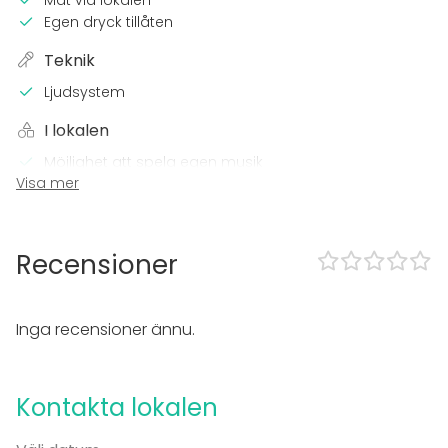
Mat via lokalen
Egen dryck tillåten
Teknik
Ljudsystem
I lokalen
Möjlighet att spela egen musik
Visa mer
Evenemang
Fest
Bröllop
Recensioner
Middag / Lunch
Möte
Konferens
Inga recensioner ännu.
Julbord / Julfest
Företagsevent
Företagsfest
Kontakta lokalen
Team building / Kick Off
Lokal