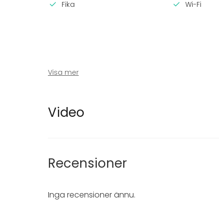
Fika
Wi-Fi
Visa mer
Utrustning
Evenem
Video
Möbler
Fest
Servis
Bröllop
Middag /
Möte
Recensioner
Konferen
Julbord / 
Företags
Inga recensioner ännu.
Företagsf
Team buil