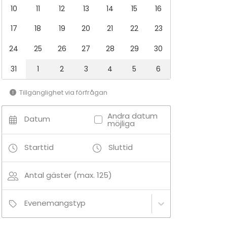
10
11
12
13
14
15
16
17
18
19
20
21
22
23
24
25
26
27
28
29
30
31
1
2
3
4
5
6
Tillgänglighet via förfrågan
Andra datum
Datum
möjliga
Starttid
Sluttid
Antal gäster (max. 125)
Evenemangstyp