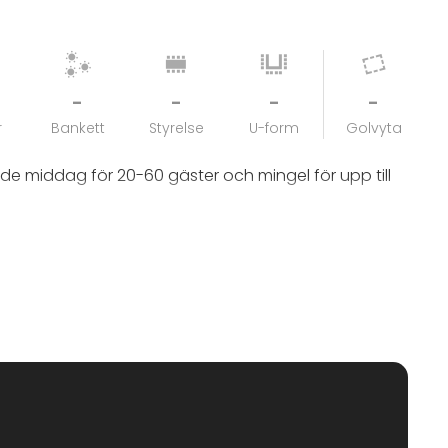
-
-
-
-
r
Bankett
Styrelse
U-form
Golvyta
nde middag för 20-60 gäster och mingel för upp till