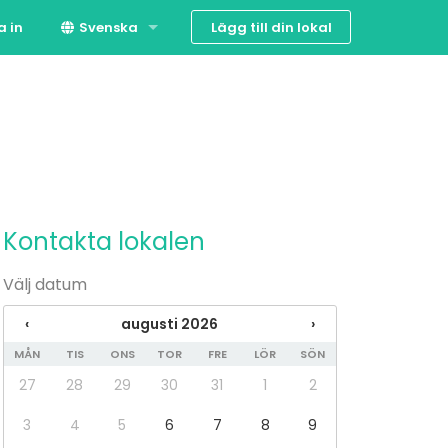
Lägg till din lokal
a in
Svenska
Suomi
English
Kontakta lokalen
Välj datum
‹
augusti 2026
›
MÅN
TIS
ONS
TOR
FRE
LÖR
SÖN
27
28
29
30
31
1
2
3
4
5
6
7
8
9