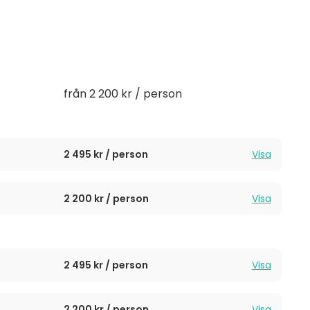
 vi är extra stolta över vår gröna matfilosofi och
 cirka 50 meter från slottet. Byggnaden är från
vigsel men även för mingelfester och event. Här har ni
för 20-60 gäster och mingel för upp till 125 gäster
från 2 200 kr / person
m city och 7 minuter från Bromma flygplats gör det
 tunnelbanestation hittar du direkt utanför
2 495 kr / person
Visa
 över – vi erbjuder 23 hotellrum i våra tre
2 200 kr / person
Visa
2 495 kr / person
Visa
2 200 kr / person
Visa