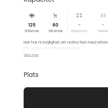
125
60
-
-
Stående
Sittande
Klassrum
Teate
Här har ni möjlighet att ordna fest med sitta
125 gäster vid stående mingel.
Visa mer
Vi erbjuder 23 hotellrum.
Plats