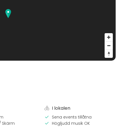
I lokalen
em
Sena events tillåtna
 / Skärm
Högljudd musik OK