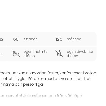
60
125
an
sittande
stående
egen mat inte
egen dryck inte
er
tillåten
tillåten
holm. Här kan ni anordna fester, konferenser, bröllop
ttets flyglar. Fördelen med att vara just ett litet
lir intima och personliga.
urreservatet Judarskogen och från vårt läge i
ningen, och inte minst i vårt kök. Här på Åkeshofs