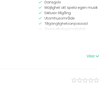
Dansgolv
Möjlighet att spela egen musik
Exklusiv tillgång
Utomhusområde
Tillgänglighetsanpassad
Övernattningsmöjlighet
Möjligheter för band
Parkering
ang
Lokal
Visa
Bankettsal
Anpassningsbar lokal
 Lunch
Herrgård / Villa
Slott
s
Festlokal
Julfest
Trädgård
event
est
ding / Kick Off