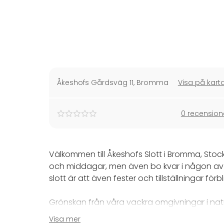
Åkeshofs Gårdsväg 11
,
Bromma
Visa på kart
0 recension
Välkommen till Åkeshofs Slott i Bromma, Stock
och middagar, men även bo kvar i någon av slo
slott är att även fester och tillställningar förb
Grönskan från våra vackra omgivningar i nat
trädgårdsstaden Bromma avspeglar sig i inred
Visa mer