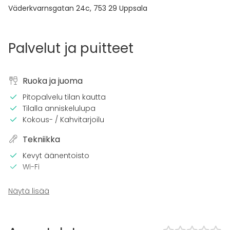
Väderkvarnsgatan 24c
,
753 29
Uppsala
Palvelut ja puitteet
Ruoka ja juoma
Pitopalvelu tilan kautta
Tilalla anniskelulupa
Kokous- / Kahvitarjoilu
Tekniikka
Kevyt äänentoisto
Wi-Fi
Tilaan kuuluu
Näytä lisää
Late night events OK
Musiikki kovalla OK
Can play own music