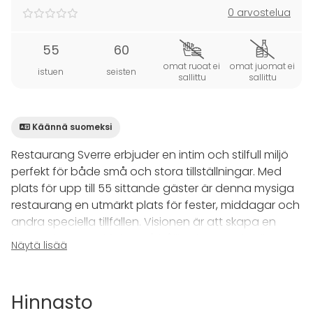
0 arvostelua
55
60
omat ruoat ei
omat juomat ei
istuen
seisten
sallittu
sallittu
Käännä suomeksi
Restaurang Sverre erbjuder en intim och stilfull miljö
perfekt för både små och stora tillställningar. Med
plats för upp till 55 sittande gäster är denna mysiga
restaurang en utmärkt plats för fester, middagar och
andra speciella tillfällen. Visionen är att skapa en
kvarterskrog med fokus på hållbarhet och kvalitet,
Näytä lisää
där endast naturliga och säsongsbaserade
ingredienser används. Menyn består av säsongens
bästa råvaror, med varierande tillbehör för att ge
Hinnasto
gästerna en ny upplevelse vid varje besök. Här kan ni