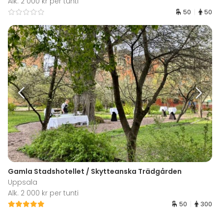
Alk. 2 000 kr per tunti
50
50
Gamla Stadshotellet / Skytteanska Trädgården
Uppsala
Alk. 2 000 kr per tunti
50
300