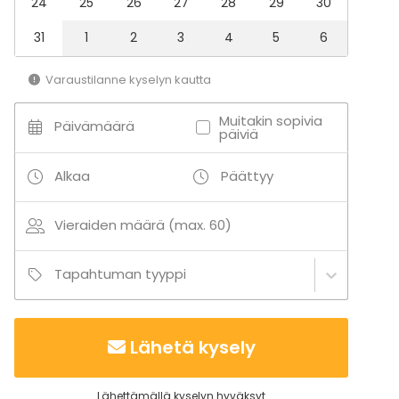
24
25
26
27
28
29
30
Team building / Recreation
31
1
2
3
4
5
6
Tilatyypit
Monitoimitila
Varaustilanne kyselyn kautta
Ravintola
Kabinetti
Muitakin sopivia
Päivämäärä
Biletila
päiviä
Alkaa
Päättyy
Vieraiden määrä (max. 60)
Tapahtuman tyyppi
Lähetä kysely
Lähettämällä kyselyn hyväksyt