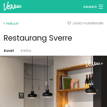
VALIKKO
Selaa tiloja
Lisää muistilistalle
Hakuun
Muistilistasi
Restaurang Sverre
Kirjaudu
Suomi
Kuvat
Kartta
Ilmoita kohteesi