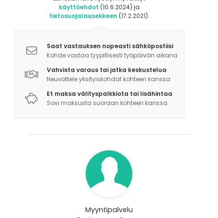
käyttöehdot
(10.6.2024) ja
tietosuojalausekkeen
(17.2.2021).
Saat vastauksen nopeasti sähköpostiisi
Kohde vastaa tyypillisesti työpäivän aikana
Vahvista varaus tai jatka keskustelua
Neuvottele yksityiskohdat kohteen kanssa
Et maksa välityspalkkiota tai lisähintaa
Sovi maksusta suoraan kohteen kanssa
Myyntipalvelu