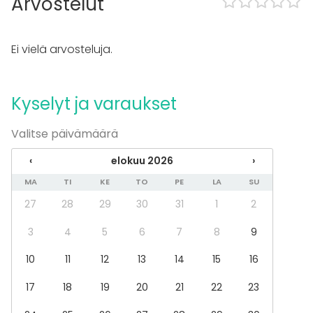
Arvostelut
Exclusive use of venue
Outdoor area
Can bring a band
Ei vielä arvosteluja.
Parking available
Kalusto
Kyselyt ja varaukset
Furniture
Astiasto
Valitse päivämäärä
Fläppi- / Valkotaulu
Muistiinpanovälineet
‹
elokuu 2026
›
Tapahtumatyypit
MA
TI
KE
TO
PE
LA
SU
Juhlat
27
28
29
30
31
1
2
Häät
Illallinen / lounas
3
4
5
6
7
8
9
Kokous
10
11
12
13
14
15
16
Seminaari / konferenssi
Pikkujoulut
17
18
19
20
21
22
23
Business / Corporate Event
Company Party