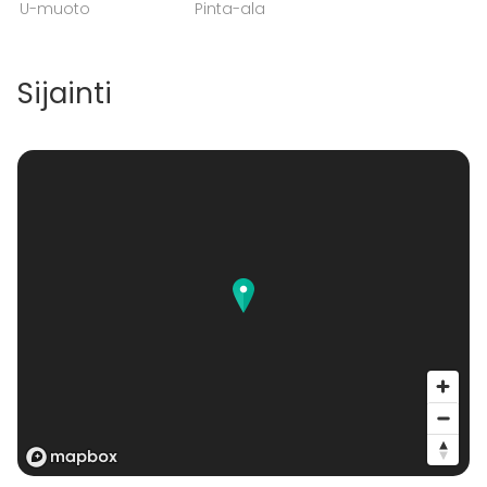
U-muoto
Pinta-ala
Sijainti