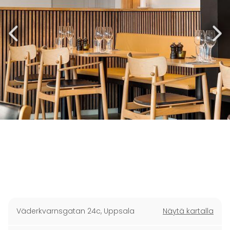
Väderkvarnsgatan 24c
,
Uppsala
Näytä kartalla