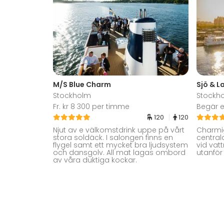
M/S Blue Charm
Sjö & L
Stockholm
Stockh
Fr. kr 8 300 per timme
Begär e
120
120
Njut av e välkomstdrink uppe på vårt
Charmig
stora soldäck. I salongen finns en
central
flygel samt ett mycket bra ljudsystem
vid vat
och dansgolv. All mat lagas ombord
utanför
av våra duktiga kockar.