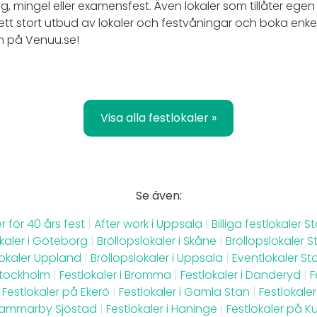
edag, mingel eller examensfest. Även lokaler som tillåter egen
 ett stort utbud av lokaler och festvåningar och boka enk
lm på Venuu.se!
Visa alla festlokaler »
Se även:
r för 40 års fest
|
After work i Uppsala
|
Billiga festlokaler 
okaler i Göteborg
|
Bröllopslokaler i Skåne
|
Bröllopslokaler 
lokaler Uppland
|
Bröllopslokaler i Uppsala
|
Eventlokaler S
Stockholm
|
Festlokaler i Bromma
|
Festlokaler i Danderyd
|
F
Festlokaler på Ekerö
|
Festlokaler i Gamla Stan
|
Festlokale
 Hammarby Sjöstad
|
Festlokaler i Haninge
|
Festlokaler på 