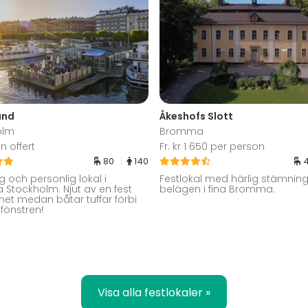
and
Åkeshofs Slott
olm
Bromma
n offert
Fr. kr 1 650 per person
80
140
 och personlig lokal i
Festlokal med härlig stämnin
a Stockholm. Njut av en fest
belägen i fina Bromma.
tnet medan båtar tuffar förbi
 fönstren!
Visa alla festlokaler »