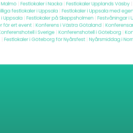
 i Malmö
|
Festlokaler i Nacka
|
Festlokaler Upplands Väsby
|
illiga festlokaler i Uppsala
|
Festlokaler i Uppsala med ege
l i Uppsala
|
Festlokaler på Skeppsholmen
|
Festvåningar i
r för ert event
|
Konferens i Västra Götaland
|
Konferensan
Konferenshotell i Sverige
|
Konferenshotell i Göteborg
|
Kon
ö
|
Festlokaler i Göteborg för Nyårsfest
|
Nyårsmiddag i Nor