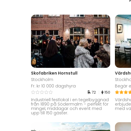
Skofabriken Hornstull
Värdshu
Stockholm
Stockh
Fr. kr 10 000 dagshyra
Begär e
72
150
Industriell festlokal i en tegelbyggnad
Värdshu
från 1890 på Södermalm – perfekt för
erbjuder
mingel, middagar och event med
med vac
upp till 150 gäster.