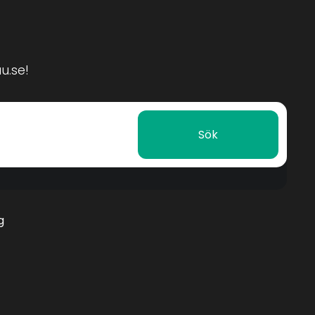
u.se!
Sök
g