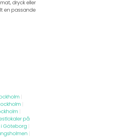
 mat, dryck eller
elt en passande
Stockholm
|
Stockholm
|
tockholm
|
estlokaler på
r i Göteborg
|
Kungsholmen
|