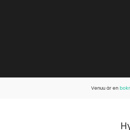
Venuu är en
bokn
Hy