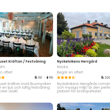
set Kräftan / Festvåning
Nyckelvikens Herrgård
olm
Nacka
n offert
Begär en offert
110
110
22
set Kräftan invid Brunnsviken
Nyckelvikens Herrgårds roman
 en ljus och luftig festvåning
och mysiga miljö är den perfe
ker utsikt.
platsen för bröllopsfester.