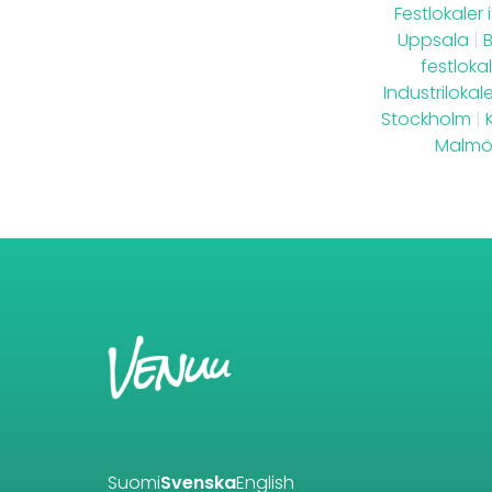
Festlokaler
Uppsala
|
B
festloka
Industrilokale
Stockholm
|
Malm
Suomi
Svenska
English