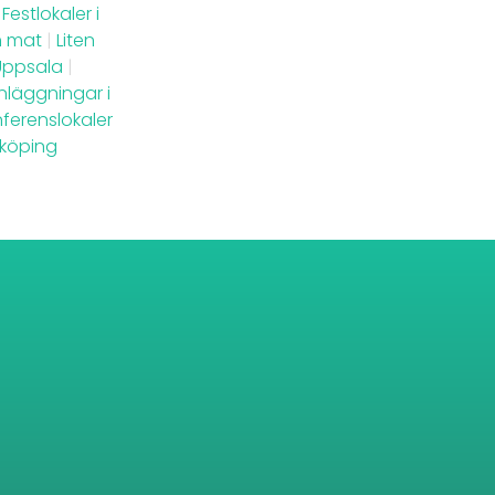
Festlokaler i
n mat
|
Liten
 Uppsala
|
läggningar i
ferenslokaler
rköping