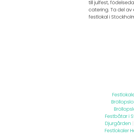
till julfest, födels
catering. Ta del av
festlokal i Stockho
Festlokale
Bröllopsl
Bröllops
Festbåtar i 
Djurgården
|
Festlokaler