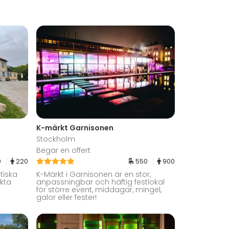
K-märkt Garnisonen
Stockholm
Begär en offert
0
220
550
900
tiska
K-Märkt i Garnisonen är en stor,
kta
anpassningbar och häftig festlokal
för större event, middagar, mingel,
galor eller fester!