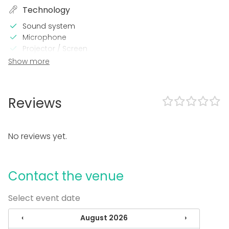
Technology
Sound system
Microphone
Projector / Screen
Wi-Fi
Show more
In the venue
Late night events OK
Reviews
Loud music OK
Dance floor
Can play own music
No reviews yet.
Exclusive use of venue
Outdoor area
Can bring a band
Contact the venue
Equipment
Select event date
Stage
Furniture
‹
August 2026
›
Games