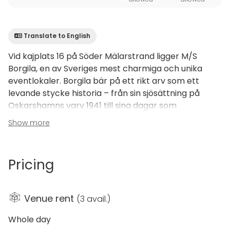
Translate to English
Vid kajplats 16 på Söder Mälarstrand ligger M/S
Borgila, en av Sveriges mest charmiga och unika
eventlokaler. Borgila bär på ett rikt arv som ett
levande stycke historia – från sin sjösättning på
Oskarshamns varv 1941 till sina dagar som
tremastskonare med äventyr över världshaven.
Show more
Borgila erbjuder bra möjligheter för företagsevent,
produktlanseringar, konferenser och fester – allt med
Pricing
en fantastisk utsikt över Riddarfjärden. Med ett övre
trädäck på 100 kvadratmeter och en imponerande
sal invändigt som sträcker sig över 6,5 meter i bredd
Venue rent
(
3 avail.
)
och 20 meter i längd, finns det gott om utrymme för
både sittande middagar och stående mingel för
Whole day
upp till 150 personer. Vi har möjlighet att boka upp till