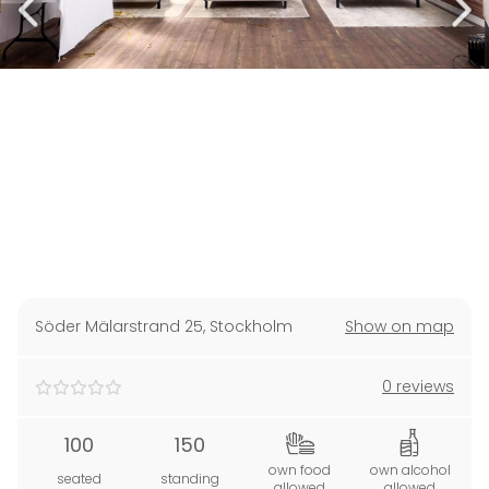
Söder Mälarstrand 25
,
Stockholm
Show on map
0 reviews
100
150
own food
own alcohol
seated
standing
allowed
allowed