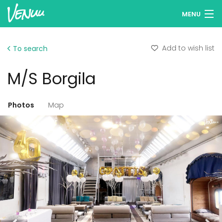
MENU
Browse venues
Add to wish list
To search
Wish lists
M/S Borgila
Log in
English
Photos
Map
Add your venue