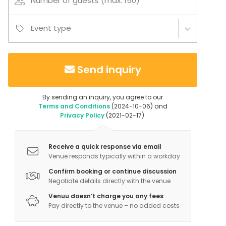
Number of guests (max. 150)
Ship / Boat
Party room
Beach venue
Event type
Conference space
Terrace
Send inquiry
By sending an inquiry, you agree to our
Terms and Conditions
(2024-10-06) and
Privacy Policy
(2021-02-17).
Receive a quick response via email
Venue responds typically within a workday
Confirm booking or continue discussion
Negotiate details directly with the venue
Venuu doesn’t charge you any fees
Pay directly to the venue – no added costs