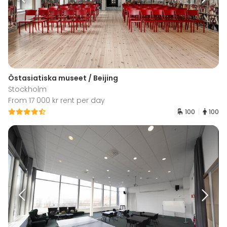
Östasiatiska museet / Beijing
Stockholm
From 17 000 kr rent per day
100
100