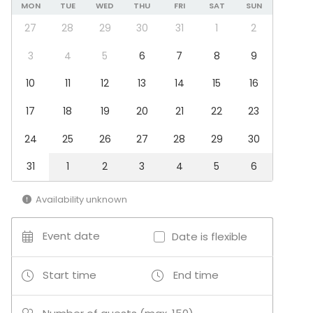
Dinnerware
MON
TUE
WED
THU
FRI
SAT
SUN
Kitchen for customer
27
28
29
30
31
1
2
Disco ball :)
3
4
5
6
7
8
9
Event types
10
11
12
13
14
15
16
Party
Wedding
17
18
19
20
21
22
23
Dinner / Lunch
Meeting
24
25
26
27
28
29
30
Conference / Seminar
Christmas Party
31
1
2
3
4
5
6
Business / Corporate Event
Company Party
Availability unknown
Team building / Recreation
Venue type
Event date
Date is flexible
Banquet hall
Multi-purpose event space
Start time
End time
Private dining room
Studio