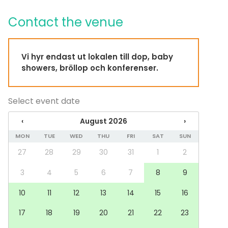
Furniture
Dinnerware
Contact the venue
Kitchen for customer
Event types
Vi hyr endast ut lokalen till dop, baby
Party
showers, bröllop och konferenser.
Wedding
Dinner / Lunch
Meeting
Select event date
Conference / Seminar
Christmas Party
‹
August 2026
›
Business / Corporate Event
Company Party
MON
TUE
WED
THU
FRI
SAT
SUN
Team building / Recreation
27
28
29
30
31
1
2
Venue type
3
4
5
6
7
8
9
Multi-purpose event space
10
11
12
13
14
15
16
Villa / Mansion
Classroom
17
18
19
20
21
22
23
Barn / Farm