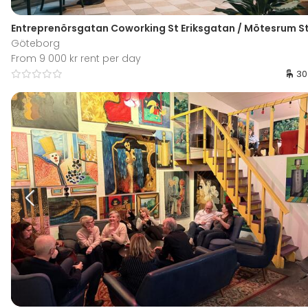
Entreprenörsgatan Coworking St Eriksgatan / Mötesrum S
Göteborg
From 9 000 kr rent per day
30