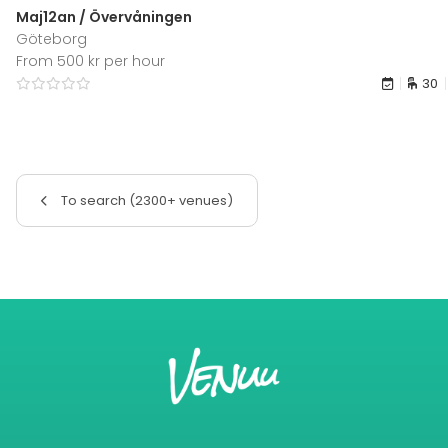
Maj12an / Övervåningen
Göteborg
From 500 kr per hour
30
To search (2300+ venues)