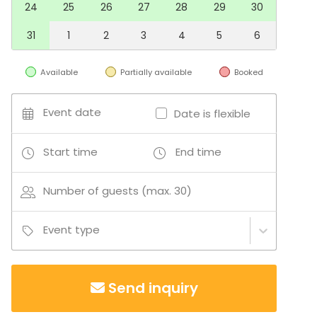
Cabin / Cottage
24
25
26
27
28
29
30
Conference space
Terrace
31
1
2
3
4
5
6
Board room
Activities
Available
Partially available
Booked
Golf
Event date
Date is flexible
Start time
End time
Number of guests (max. 30)
Event type
Send inquiry