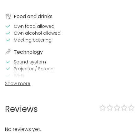
Food and drinks
Own food allowed
Own alcohol allowed
Meeting catering
Technology
Sound system
Projector / Screen
Wi-Fi
Show more
In the venue
Can play own music
Exclusive use of venue
Reviews
Outdoor area
Parking available
No reviews yet.
Equipment