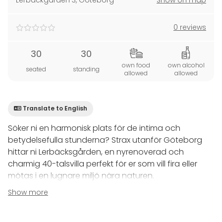
Lerbäckgården 3
,
Göteborg
Show on map
0 reviews
30
30
own food
own alcohol
seated
standing
allowed
allowed
Translate to English
Söker ni en harmonisk plats för de intima och
betydelsefulla stunderna? Strax utanför Göteborg
hittar ni Lerbäcksgården, en nyrenoverad och
charmig 40-talsvilla perfekt för er som vill fira eller
mötas i en lugnare miljö nära naturen.
Show more
Letar ni efter en hemtrevlig plats för de mest
betydelsefulla stunderna? Vår lokal lämpar sig