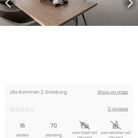
Lilla Bommen 2
,
Göteborg
Show on map
0 reviews
16
70
own food not
own alcohol not
seated
standing
allowed
allowed