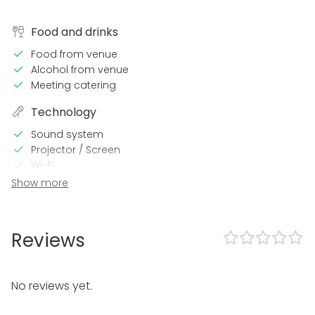
Food and drinks
Food from venue
Alcohol from venue
Meeting catering
Technology
Sound system
Projector / Screen
Wi-Fi
Video conferencing equipment
Show more
In the venue
Late night events OK
Reviews
Loud music OK
Wheelchair accessible
Swimming pool
No reviews yet.
Can bring a band
Parking available