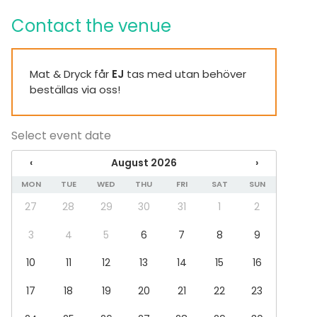
Equipment
Contact the venue
Furniture
Dinnerware
Whiteboard / Flip chart
Mat & Dryck får
EJ
tas med utan behöver
Note-taking material
beställas via oss!
Event types
Select event date
Party
Wedding
‹
August 2026
›
Dinner / Lunch
Meeting
MON
TUE
WED
THU
FRI
SAT
SUN
Conference / Seminar
27
28
29
30
31
1
2
Christmas Party
Business / Corporate Event
3
4
5
6
7
8
9
Company Party
Team building / Recreation
10
11
12
13
14
15
16
Venue type
17
18
19
20
21
22
23
Restaurant