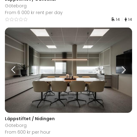
Göteborg
From 6 000 kr rent per day
14
14
Läppstiftet / Nidingen
Göteborg
From 600 kr per hour