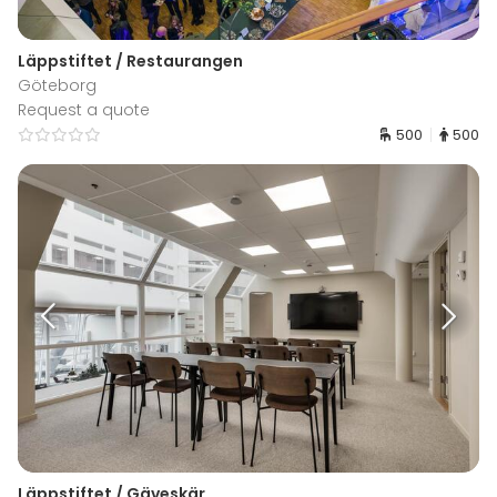
Läppstiftet / Restaurangen
Göteborg
Request a quote
500
500
Läppstiftet / Gäveskär