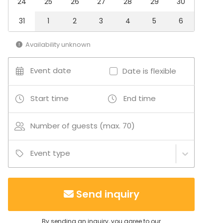
24
25
26
27
28
29
30
Party room
Conference space
31
1
2
3
4
5
6
Board room
Bar / Lounge
Availability unknown
Event date
Date is flexible
Start time
End time
Number of guests (max. 70)
Event type
Send inquiry
By sending an inquiry, you agree to our