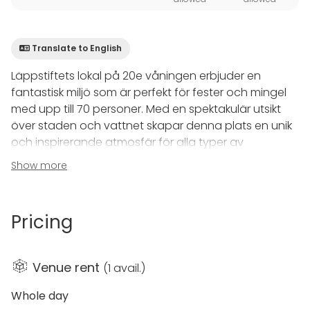
Translate to English
Läppstiftets lokal på 20e våningen erbjuder en
fantastisk miljö som är perfekt för fester och mingel
med upp till 70 personer. Med en spektakulär utsikt
över staden och vattnet skapar denna plats en unik
och inspirerande atmosfär för alla typer av
evenemang. Här kan ni njuta av en elegant och
Show more
modern inredning som ger en lyxig känsla.
För dem som söker en mer professionell setting kan
Pricing
lokalen även användas som konferensrum för upp till
16 personer. Med moderna faciliteter och en lugn
miljö är det en idealisk plats för produktiva möten
Venue rent
(
1 avail.
)
eller presentationer.
Whole day
När det kommer till mat och dryck erbjuder vi