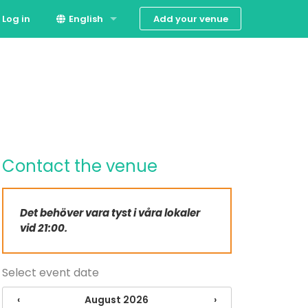
Add your venue
Log in
English
Suomi
Svenska
Contact the venue
Det behöver vara tyst i våra lokaler
vid 21:00.
Select event date
‹
August 2026
›