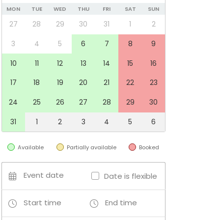
MON
TUE
WED
THU
FRI
SAT
SUN
27
28
29
30
31
1
2
3
4
5
6
7
8
9
10
11
12
13
14
15
16
17
18
19
20
21
22
23
24
25
26
27
28
29
30
31
1
2
3
4
5
6
Available
Partially available
Booked
Event date
Date is flexible
Start time
End time