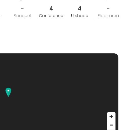
-
4
4
-
r
Banquet
Conference
U shape
Floor area