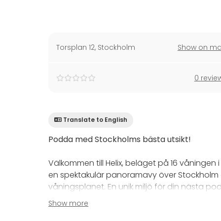
Torsplan 12
,
Stockholm
Show on m
0 revie
Translate to English
Podda med Stockholms bästa utsikt!
Välkommen till Helix, beläget på 16 våningen i
en spektakulär panoramavy över Stockholm och
våningsplanet. En unik miljö för din nästa po
Show more
Vår poddstudio är rymlig och fullt utrustad fö