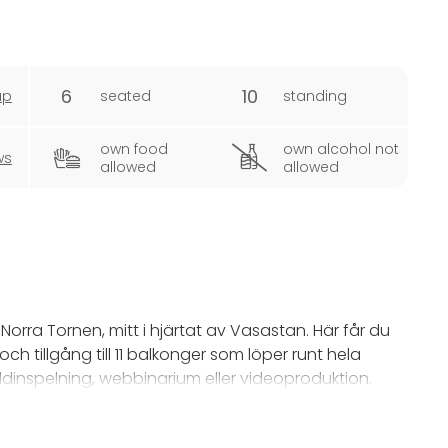
6
10
ap
seated
standing
own food
own alcohol not
ws
allowed
allowed
 Norra Tornen, mitt i hjärtat av Vasastan. Här får du
 tillgång till 11 balkonger som löper runt hela
ddinspelning, webbinarium eller videoproduktion.
r upp till fyra personer. Här kombineras professionell