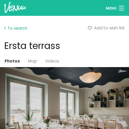
MENU
Browse venues
Add to wish list
To search
Wish lists
Ersta terrass
Log in
English
Photos
Map
Videos
Add your venue