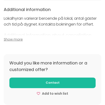
direkt i organisationens arbete för människor i
Additional information
utsatta livssituationer inom vård, omsorg och socialt
stöd.
Lokalhyran varierar beroende på lokal, antal gäster
och tid på dygnet. Kontakta bokningen för offert.
Additional information about cancellation
Show more
policy
Bokningsregler
1. Priser är angivna inklusive moms. Giltigt avtal om
bokning av arrangemang på anläggningen anses
Would you like more information or a
träffat den dag Ersta terrass mottagit undertecknad
customized offer?
bekräftelse från beställaren. Beställaren ansvarar för
att person behörig att ingå avtal undertecknar
Contact
avtalet och återsänder ett exemplar till Ersta terrass.
Add to wish list
Betalningsvillkor
2. Full betalning ska erläggas mot faktura som