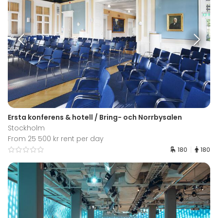
Ersta konferens & hotell / Bring- och Norrbysalen
Stockholm
From 25 500 kr rent per day
180
180