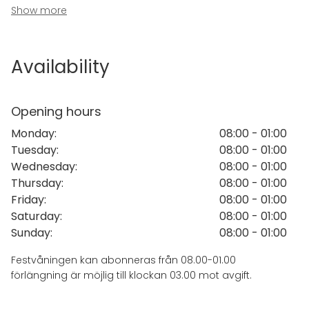
panoramautsikt över Stockholms inlopp, Gamla stan,
Show more
Skeppsholmen och Djurgården. Här badar den
rymliga utomhusterrassen i härlig eftermiddags- och
kvällssol, vilket gör platsen till en oslagbar kuliss för
Availability
alla tänkbara tillställningar – från bröllop, dop och
minnesstunder till sommarfester, julbord och
storslagna företagsevenemang.
Opening hours
Monday
:
08:00 - 01:00
Innanför dörrarna erbjuder festvåningen en charmig
Tuesday
:
08:00 - 01:00
miljö uppdelad på flera olika sällskapsrum och
Wednesday
:
08:00 - 01:00
salonger, däribland Stora salongen, Lilla salongen,
Thursday
:
08:00 - 01:00
Baren och Chambre séparée. En trappa upp hittar
Friday
:
08:00 - 01:00
man även Hyllan, en mer privat och stilfull miljö som
Saturday
:
08:00 - 01:00
ligger i direkt anslutning till caféserveringen och
Sunday
:
08:00 - 01:00
utgången mot terrassen. Den historiska och
spektakulära miljön har dessutom en kulturell
Festvåningen kan abonneras från 08.00-01.00
koppling; det var nämligen här på terrassen som
förlängning är möjlig till klockan 03.00 mot avgift.
scener till filmen om Ted Gärdestad, ”Ted – För
kärlekens skull”, spelades in.