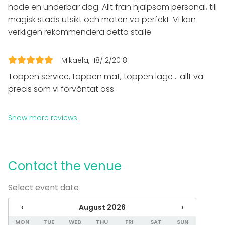
Christmas Party
hade en underbar dag. Allt fran hjalpsam personal, till
Business / Corporate Event
magisk stads utsikt och maten va perfekt. Vi kan
Company Party
verkligen rekommendera detta stalle.
Team building / Recreation
Venue type
Mikaela
18/12/2018
Banquet hall
Toppen service, toppen mat, toppen läge .. allt va
Restaurant
precis som vi förväntat oss
Party room
Bar / Lounge
Show more reviews
Activities
Cooking / Cocktail lessons
Contact the venue
Additional information about services and facilities
Select event date
Vi är en populär arrangör av allt från konferenser,
fester, föreläsningar, högtidsfiranden och mycket
‹
August 2026
›
mer. Har du hitresta gäster är de välkomna att bo
MON
TUE
WED
THU
FRI
SAT
SUN