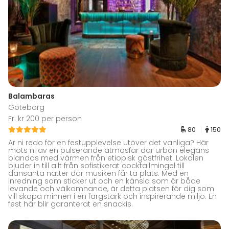
Balambaras
Göteborg
Fr. kr 200 per person
80
150
Är ni redo för en festupplevelse utöver det vanliga? Här
möts ni av en pulserande atmosfär där urban elegans
blandas med värmen från etiopisk gästfrihet. Lokalen
bjuder in till allt från sofistikerat cocktailmingel till
dansanta nätter där musiken får ta plats. Med en
inredning som sticker ut och en känsla som är både
levande och välkomnande, är detta platsen för dig som
vill skapa minnen i en färgstark och inspirerande miljö. En
fest här blir garanterat en snackis.