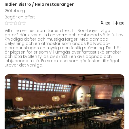
Indien Bistro / Hela restaurangen
Göteborg
Begär en offert
120
120
Vill ni ha en fest som tar er direkt till Bombays livliga
gator? Här kliver ni in i en varm och ombonad värld full av
kryddiga dofter och mustiga färger. Med dämpad
belysning och en atmosfär som andas Bollywood-
glamour skapas en mysig men festlig stämning. Det här
är platsen för er som vill umgås över fantastiska smaker
och låta kvällen fyllas av skratt i en avslappnad och
inbjudande miljö. En smakresa som gör festen till något
utöver det vanliga.