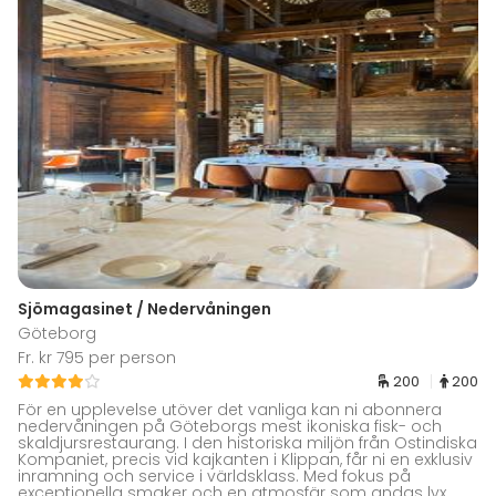
Sjömagasinet / Nedervåningen
Göteborg
Fr. kr 795 per person
200
200
För en upplevelse utöver det vanliga kan ni abonnera
nedervåningen på Göteborgs mest ikoniska fisk- och
skaldjursrestaurang. I den historiska miljön från Ostindiska
Kompaniet, precis vid kajkanten i Klippan, får ni en exklusiv
inramning och service i världsklass. Med fokus på
exceptionella smaker och en atmosfär som andas lyx