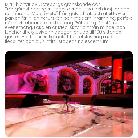
Mitt i hjärtat av Göteborgs grönskande oas,
Trädgårdsföreningen, ligger denna ljusa och inbjudande
restaurang. Med fönster från golv till tak och utsikt över
parken får ni en naturskön och modern inramning, perfekt
när ni vill abonnera restaurang Göteborg för större
evenemang. Lokalen är idealisk för allt från mingel och
luncher till exklusiva middagar för upp till 100 sittande
gäster. Här får ni en komplett helhetslösning med
flexibilitet och puls, mitt i stadens nöjescentrum.