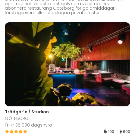
och tradition är detta det självklara valet när ni vill
abonnera restaurang Göteborg för galamiddagar,
företagsevent eller storslagna privata fester.
Trädgår´n / Studion
GÖTEBORG
Fr. kr 35 000 dagshyra
190
600