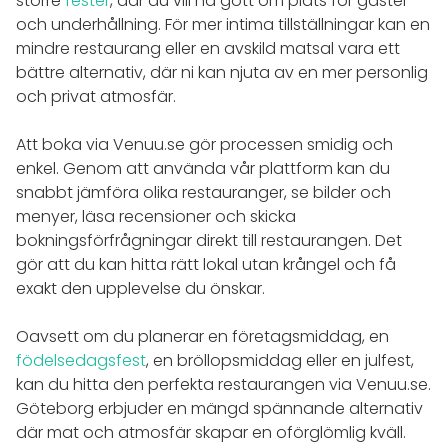
större
fester
, där du vill ha gott om plats för gäster
och underhållning. För mer intima tillställningar kan en
mindre restaurang eller en avskild matsal vara ett
bättre alternativ, där ni kan njuta av en mer personlig
och privat atmosfär.
Att boka via Venuu.se gör processen smidig och
enkel. Genom att använda vår plattform kan du
snabbt jämföra olika restauranger, se bilder och
menyer, läsa recensioner och skicka
bokningsförfrågningar direkt till restaurangen. Det
gör att du kan hitta rätt lokal utan krångel och få
exakt den upplevelse du önskar.
Oavsett om du planerar en företagsmiddag, en
födelsedagsfest
, en bröllopsmiddag eller en julfest,
kan du hitta den perfekta restaurangen via Venuu.se.
Göteborg erbjuder en mängd spännande alternativ
där mat och atmosfär skapar en oförglömlig kväll.