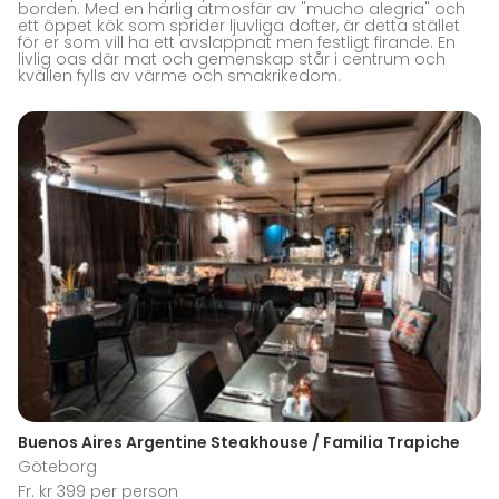
borden. Med en härlig atmosfär av "mucho alegria" och
ett öppet kök som sprider ljuvliga dofter, är detta stället
för er som vill ha ett avslappnat men festligt firande. En
livlig oas där mat och gemenskap står i centrum och
kvällen fylls av värme och smakrikedom.
Buenos Aires Argentine Steakhouse / Familia Trapiche
Göteborg
Fr. kr 399 per person