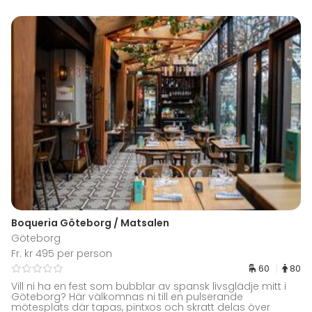
Boqueria Göteborg / Matsalen
Göteborg
Fr. kr 495 per person
60
80
Vill ni ha en fest som bubblar av spansk livsglädje mitt i
Göteborg? Här välkomnas ni till en pulserande
mötesplats där tapas, pintxos och skratt delas över