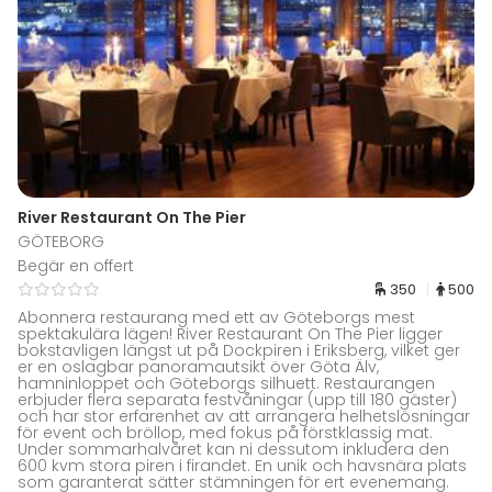
River Restaurant On The Pier
GÖTEBORG
Begär en offert
350
500
Abonnera restaurang med ett av Göteborgs mest
spektakulära lägen! River Restaurant On The Pier ligger
bokstavligen längst ut på Dockpiren i Eriksberg, vilket ger
er en oslagbar panoramautsikt över Göta Älv,
hamninloppet och Göteborgs silhuett. Restaurangen
erbjuder flera separata festvåningar (upp till 180 gäster)
och har stor erfarenhet av att arrangera helhetslösningar
för event och bröllop, med fokus på förstklassig mat.
Under sommarhalvåret kan ni dessutom inkludera den
600 kvm stora piren i firandet. En unik och havsnära plats
som garanterat sätter stämningen för ert evenemang.