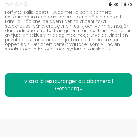
30
30
Förflytta sällskapet till Sydamerika och abonnera
restaurangen med passionerat fokus på eld och kött.
Familia Trapiche, belägen i denna argentinska
steakhouse-pärla, erbjuder en rustik och varm atmosfär
där traditionella rätter från grillen står i centrum. Här får ni
avnjuta en exklusiv middag med noga utvalda viner i en
privat och stimulerande miljö, komplett med en stor
öppen spis. Det är ett perfekt val för er som vill ha en
smakrik och intim kväll med sydamerikansk puls.
Visa alla restauranger att abonnera i
Göteborg »